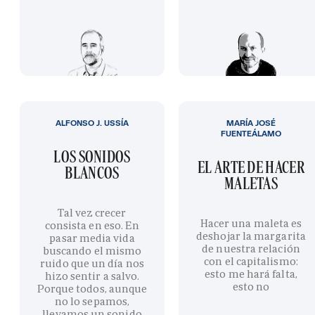
ALFONSO J. USSÍA
MARÍA JOSÉ
FUENTEÁLAMO
LOS SONIDOS
EL ARTE DE HACER
BLANCOS
MALETAS
Tal vez crecer
Hacer una maleta es
consista en eso. En
deshojar la margarita
pasar media vida
de nuestra relación
buscando el mismo
con el capitalismo:
ruido que un día nos
esto me hará falta,
hizo sentir a salvo.
esto no
Porque todos, aunque
no lo sepamos,
llevamos un sonido