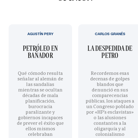
AGUSTÍN PERY
CARLOS GRANÉS
PETRÓLEO EN
LA DESPEDIDA DE
BAÑADOR
PETRO
Qué cómodo resulta
Recordemos esas
señalar al alemán de
decenas de golpes
las sandalias
blandos que
mientras se ocultan
denunció en sus
décadas de mala
comparecencias
planificación,
públicas, los ataques a
burocracia
un Congreso poblado
paralizante y
por «HP’s esclavistas»
gobiernos incapaces
o las alusiones
de prever el éxito que
constantes a la
ellos mismos
oligarquía y al
celebraban
colonialismo