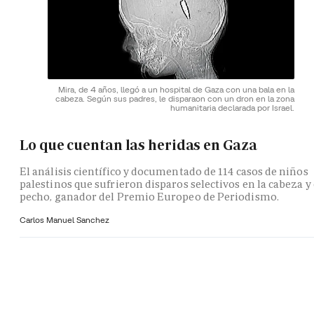
Mira, de 4 años, llegó a un hospital de Gaza con una bala en la
cabeza. Según sus padres, le disparaon con un dron en la zona
humanitaria declarada por Israel.
Lo que cuentan las heridas en Gaza
El análisis científico y documentado de 114 casos de niños
palestinos que sufrieron disparos selectivos en la cabeza y 
pecho, ganador del Premio Europeo de Periodismo.
Carlos Manuel Sanchez