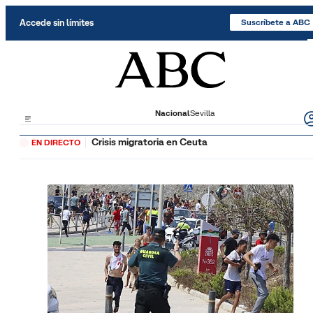
Saltar al contenido
Accede sin límites
Suscríbete a ABC
Nacional
Sevilla
Crisis migratoria en Ceuta
EN DIRECTO