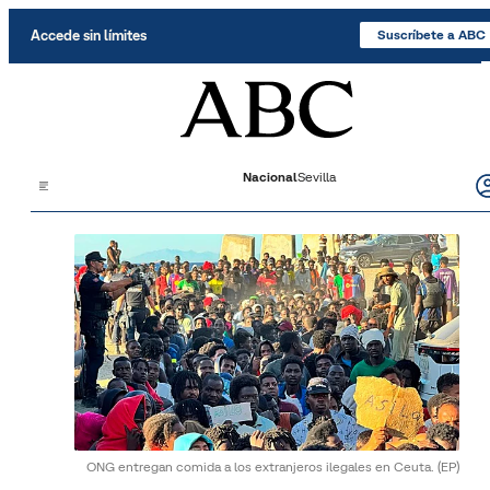
Saltar al contenido
Accede sin límites
Suscríbete a ABC
Nacional
Sevilla
ONG entregan comida a los extranjeros ilegales en Ceuta.
(EP)