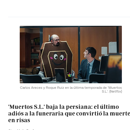
Carlos Areces y Roque Ruiz en la última temporada de 'Muertos
S.L.'.
(Netflix)
'Muertos S.L.' baja la persiana: el último
adiós a la funeraria que convirtió la muert
en risas