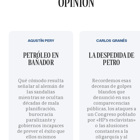
OPINIÓN
AGUSTÍN PERY
CARLOS GRANÉS
PETRÓLEO EN
LA DESPEDIDA DE
BAÑADOR
PETRO
Qué cómodo resulta
Recordemos esas
señalar al alemán de
decenas de golpes
las sandalias
blandos que
mientras se ocultan
denunció en sus
décadas de mala
comparecencias
planificación,
públicas, los ataques a
burocracia
un Congreso poblado
paralizante y
por «HP’s esclavistas»
gobiernos incapaces
o las alusiones
de prever el éxito que
constantes a la
ellos mismos
oligarquía y al