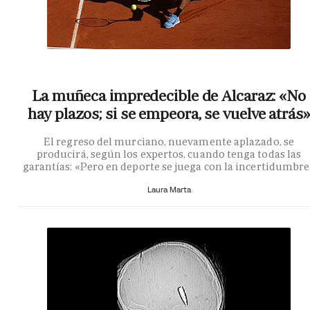
La muñeca impredecible de Alcaraz: «No
hay plazos; si se empeora, se vuelve atrás»
El regreso del murciano, nuevamente aplazado, se
producirá, según los expertos, cuando tenga todas las
garantías: «Pero en deporte se juega con la incertidumbr
Laura Marta