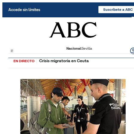
Saltar al contenido
Accede sin límites
Suscríbete a ABC
Nacional
Sevilla
Crisis migratoria en Ceuta
EN DIRECTO