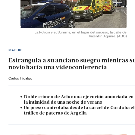
La Policía y el Summa, en el lugar del suceso, la calle de
Valentín Aguirre.
(ABC)
MADRID
Estrangula a su anciano suegro mientras s
novio hacía una videoconferencia
Carlos Hidalgo
Doble crimen de Arbo: una ejecución anunciada en
la intimidad de una noche de verano
Un preso controlaba desde la cárcel de Córdoba el
tráfico de pateras de Argelia