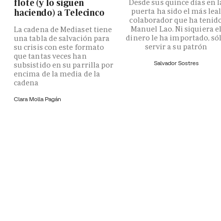
flote (y lo siguen
Desde sus quince días en l
puerta ha sido el más lea
haciendo) a Telecinco
colaborador que ha tenid
Manuel Lao. Ni siquiera e
La cadena de Mediaset tiene
dinero le ha importado, só
una tabla de salvación para
servir a su patrón
su crisis con este formato
que tantas veces han
Salvador Sostres
subsistido en su parrilla por
encima de la media de la
cadena
Clara Molla Pagán