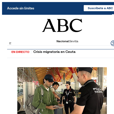
Saltar al contenido
Accede sin límites
Suscríbete a ABC
Nacional
Sevilla
Crisis migratoria en Ceuta
EN DIRECTO