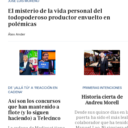
JOSÉ LUIS MORENO
El misterio de la vida personal del
todopoderoso productor envuelto en
polémicas
Álex Ander
DE '¡ALLÁ TÚ!' A 'REACCIÓN EN
PRIMERAS INTENCIONES
CADENA'
Historia cierta de
Así son los concursos
Andreu Morell
que han mantenido a
flote (y lo siguen
Desde sus quince días en l
puerta ha sido el más lea
haciendo) a Telecinco
colaborador que ha tenid
Manuel Lao. Ni siquiera e
La cadena de Mediaset tiene