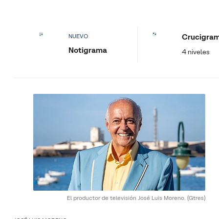
Crucigra
NUEVO
Notigrama
4 niveles
El productor de televisión José Luis Moreno.
(Gtres)