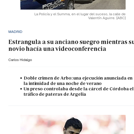
La Policía y el Summa, en el lugar del suceso, la calle de
Valentín Aguirre.
(ABC)
MADRID
Estrangula a su anciano suegro mientras s
novio hacía una videoconferencia
Carlos Hidalgo
Doble crimen de Arbo: una ejecución anunciada en
la intimidad de una noche de verano
Un preso controlaba desde la cárcel de Córdoba el
tráfico de pateras de Argelia