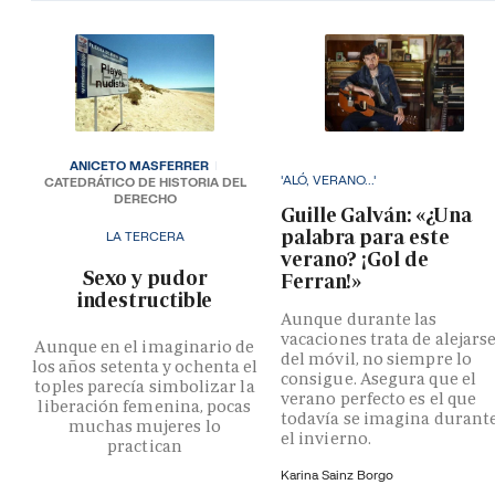
ANICETO MASFERRER
'ALÓ, VERANO...'
CATEDRÁTICO DE HISTORIA DEL
DERECHO
Guille Galván: «¿Una
palabra para este
LA TERCERA
verano? ¡Gol de
­Sexo y pudor
Ferran!»
indestructible
Aunque durante las
vacaciones trata de alejars
Aunque en el imaginario de
del móvil, no siempre lo
los años setenta y ochenta el
consigue. Asegura que el
toples parecía simbolizar la
verano perfecto es el que
liberación femenina, pocas
todavía se imagina durant
muchas mujeres lo
el invierno.
practican
Karina Sainz Borgo