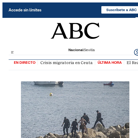
Saltar al contenido
Accede sin límites
Suscríbete a ABC
Nacional
Sevilla
Crisis migratoria en Ceuta
El Re
EN DIRECTO
ÚLTIMA HORA