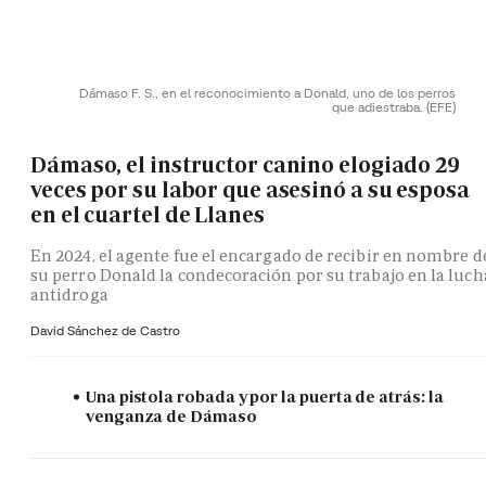
Dámaso F. S., en el reconocimiento a Donald, uno de los perros
que adiestraba.
(EFE)
Dámaso, el instructor canino elogiado 29
veces por su labor que asesinó a su esposa
en el cuartel de Llanes
En 2024, el agente fue el encargado de recibir en nombre d
su perro Donald la condecoración por su trabajo en la luch
antidroga
David Sánchez de Castro
Una pistola robada y por la puerta de atrás: la
venganza de Dámaso