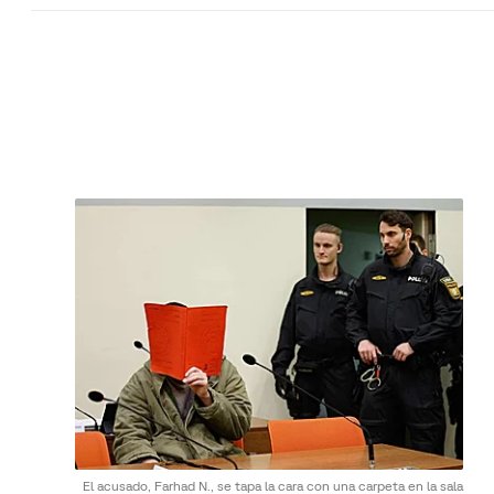
El acusado, Farhad N., se tapa la cara con una carpeta en la sala