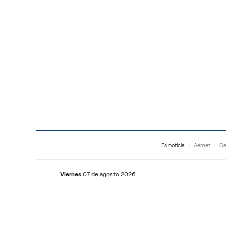
Saltar al contenido
Es noticia
Aemet
Ce
Viernes
07 de agosto 2026