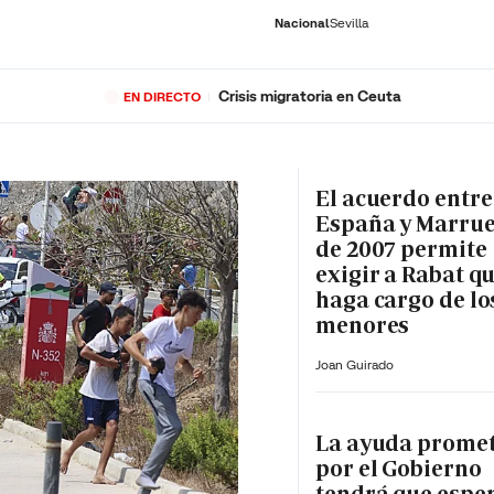
Nacional
Sevilla
Crisis migratoria en Ceuta
EN DIRECTO
RNACIONAL
ECONOMÍA
DEPORTES
SOCIEDAD
CULTURA
GENTE
PLAY
HISTORIA
ÚLTI
El acuerdo entre
España y Marru
de 2007 permite
exigir a Rabat qu
haga cargo de lo
menores
Joan Guirado
La ayuda prome
por el Gobierno
tendrá que espe