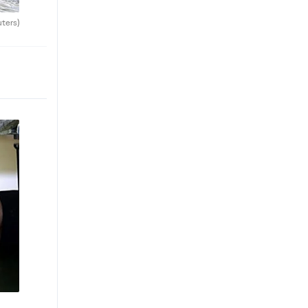
uters)