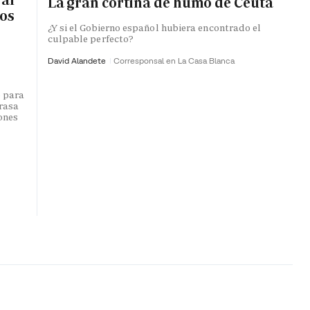
La gran cortina de humo de Ceuta
ros
¿Y si el Gobierno español hubiera encontrado el
culpable perfecto?
David Alandete
Corresponsal en La Casa Blanca
o para
trasa
lones