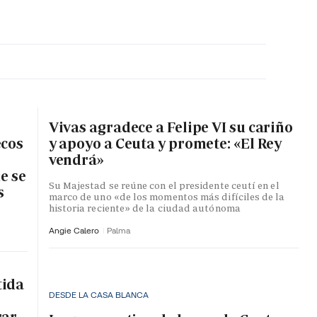
MA HORA
Vivas agradece a Felipe VI su cariño
ecos
y apoyo a Ceuta y promete: «El Rey
vendrá»
e se
Su Majestad se reúne con el presidente ceutí en el
s
marco de uno «de los momentos más difíciles de la
historia reciente» de la ciudad autónoma
Angie Calero
Palma
tida
DESDE LA CASA BLANCA
rar