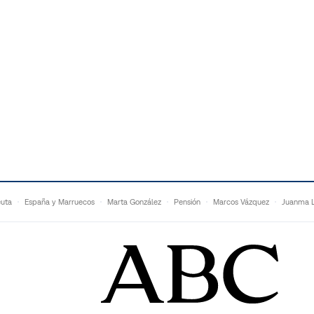
uta
España y Marruecos
Marta González
Pensión
Marcos Vázquez
Juanma L