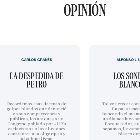
OPINIÓN
CARLOS GRANÉS
ALFONSO J. 
LA DESPEDIDA DE
LOS SON
PETRO
BLANC
Recordemos esas decenas de
Tal vez crecer cons
golpes blandos que denunció
En pasar med
en sus comparecencias
buscando el mism
públicas, los ataques a un
un día nos hizo sen
Congreso poblado por «HP’s
Porque todos, au
esclavistas» o las alusiones
sepamos, llevamo
constantes a la oligarquía y
blanco de
al colonialismo