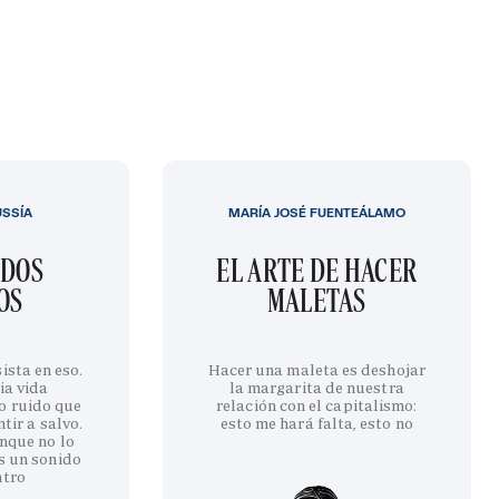
USSÍA
MARÍA JOSÉ FUENTEÁLAMO
IDOS
EL ARTE DE HACER
OS
MALETAS
ista en eso.
Hacer una maleta es deshojar
ia vida
la margarita de nuestra
o ruido que
relación con el capitalismo:
tir a salvo.
esto me hará falta, esto no
nque no lo
s un sonido
ntro