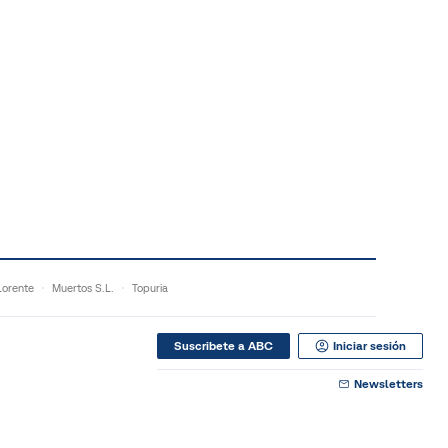
orente
Muertos S.L.
Topuria
Suscribete a ABC
Iniciar sesión
Newsletters