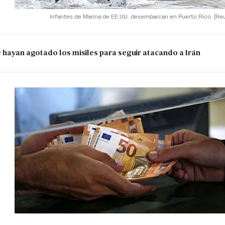
Infantes de Marina de EE.UU. desembarcan en Puerto Rico.
(Re
e hayan agotado los misiles para seguir atacando a Irán