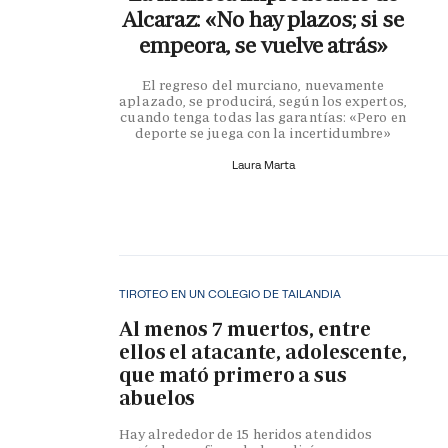
Alcaraz: «No hay plazos; si se
empeora, se vuelve atrás»
El regreso del murciano, nuevamente
aplazado, se producirá, según los expertos,
cuando tenga todas las garantías: «Pero en
deporte se juega con la incertidumbre»
Laura Marta
TIROTEO EN UN COLEGIO DE TAILANDIA
Al menos 7 muertos, entre
ellos el atacante, adolescente,
que mató primero a sus
abuelos
Hay alrededor de 15 heridos atendidos