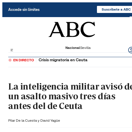
Saltar al contenido
Accede sin límites
Suscríbete a ABC
Nacional
Sevilla
Crisis migratoria en Ceuta
EN DIRECTO
La inteligencia militar avisó d
un asalto masivo tres días
antes del de Ceuta
Pilar De la Cuesta y
David Yagüe