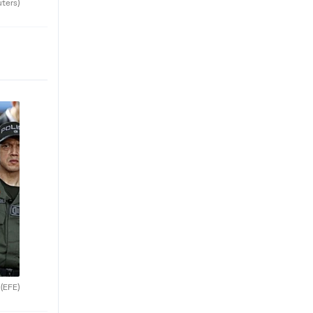
uters)
.
(EFE)