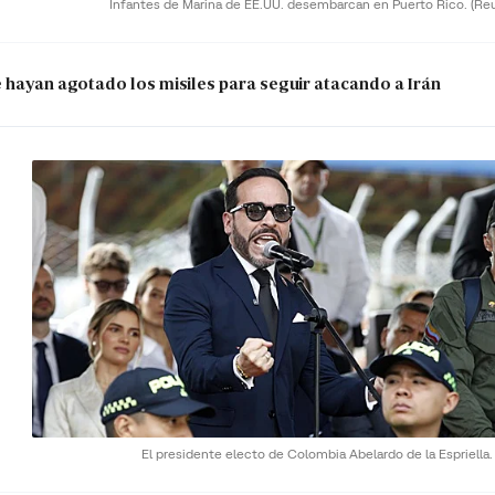
Infantes de Marina de EE.UU. desembarcan en Puerto Rico.
(Re
e hayan agotado los misiles para seguir atacando a Irán
El presidente electo de Colombia Abelardo de la Espriella