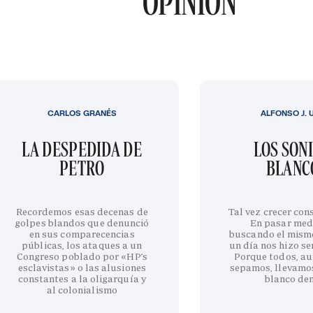
OPINIÓN
CARLOS GRANÉS
ALFONSO J. 
LA DESPEDIDA DE
LOS SON
PETRO
BLANC
Recordemos esas decenas de
Tal vez crecer cons
golpes blandos que denunció
En pasar med
en sus comparecencias
buscando el mism
públicas, los ataques a un
un día nos hizo sen
Congreso poblado por «HP’s
Porque todos, au
esclavistas» o las alusiones
sepamos, llevamo
constantes a la oligarquía y
blanco de
al colonialismo