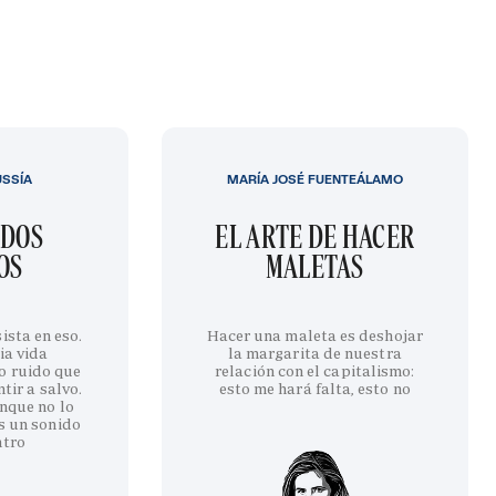
USSÍA
MARÍA JOSÉ FUENTEÁLAMO
IDOS
EL ARTE DE HACER
OS
MALETAS
ista en eso.
Hacer una maleta es deshojar
ia vida
la margarita de nuestra
o ruido que
relación con el capitalismo:
tir a salvo.
esto me hará falta, esto no
nque no lo
s un sonido
ntro