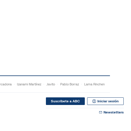
rcadona
Izanami Martínez
Javito
Pablo Borraz
Lama Rinchen
Suscribete a ABC
Iniciar sesión
Newsletters