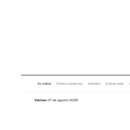
Saltar al contenido
Es noticia
Sorteo Lotería hoy
Infantino
Eclipse solar
Viernes
07 de agosto 2026