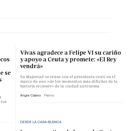
MA HORA
Vivas agradece a Felipe VI su cariño
ecos
y apoyo a Ceuta y promete: «El Rey
vendrá»
e se
Su Majestad se reúne con el presidente ceutí en el
s
marco de uno «de los momentos más difíciles de la
historia reciente» de la ciudad autónoma
Angie Calero
Palma
a
ltos
DESDE LA CASA BLANCA