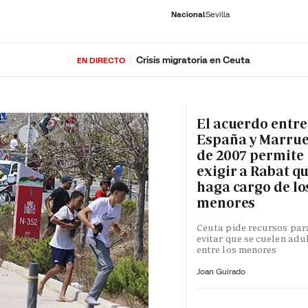
Nacional
Sevilla
Crisis migratoria en Ceuta
EN DIRECTO
RNACIONAL
ECONOMÍA
DEPORTES
SOCIEDAD
CULTURA
GENTE
PLAY
HISTORIA
ÚLTI
El acuerdo entre
España y Marru
de 2007 permite
exigir a Rabat qu
haga cargo de lo
menores
Ceuta pide recursos par
evitar que se cuelen adu
entre los menores
Joan Guirado