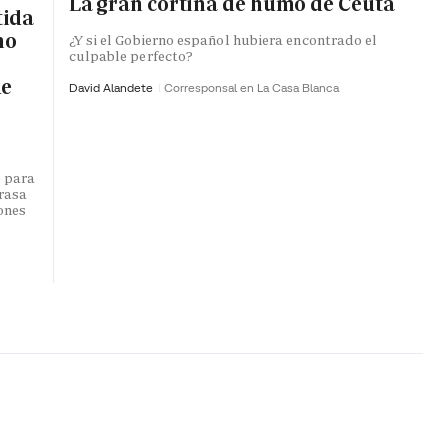
La gran cortina de humo de Ceuta
tida
no
¿Y si el Gobierno español hubiera encontrado el
culpable perfecto?
de
David Alandete
Corresponsal en La Casa Blanca
o para
trasa
lones