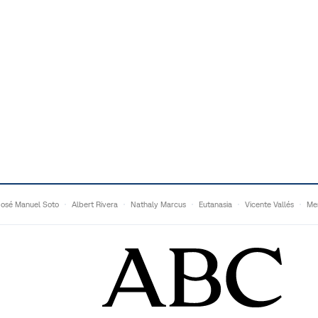
José Manuel Soto
Albert Rivera
Nathaly Marcus
Eutanasia
Vicente Vallés
Me
Adrián Quevedo
Ganaderos
Matteo Grandi