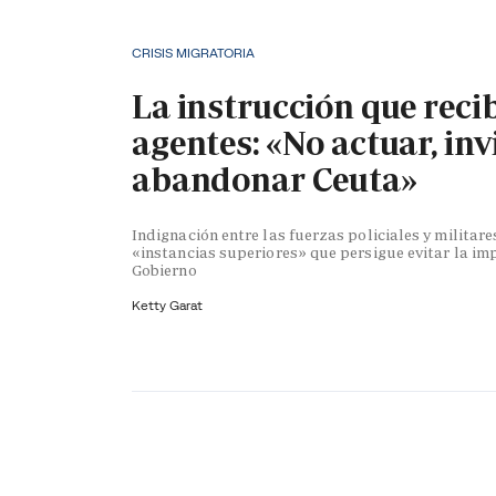
CRISIS MIGRATORIA
La instrucción que reci
agentes: «No actuar, inv
abandonar Ceuta»
Indignación entre las fuerzas policiales y militare
«instancias superiores» que persigue evitar la im
Gobierno
Ketty Garat