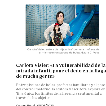
Carlota Visier, autora de 'Hija única' con una muñeca de
sí misma en un parque de bolas.
(Laura C. Vela)
Carlota Visier: «La vulnerabilidad de la
mirada infantil pone el dedo en la llag
de mucha gente»
Entre piscinas de bolas, profecías familiares y el peso
del control materno, la editora y escritora explora en
'Hija única' los límites de la herencia sentimental a
través de los objetos
Carmen Burné
|
05/08/2026