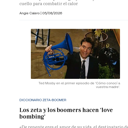
cuello para combatir el calor
Angie Calero
|
05/08/2026
Ted Mosby en el primer episodio de 'Cómo conocí a
vuestra madre'.
DICCIONARIO ZETA-BOOMER
Los zeta y los boomers hacen 'love
bombing'
«De repente eres el amor de su vida, el destinatario d