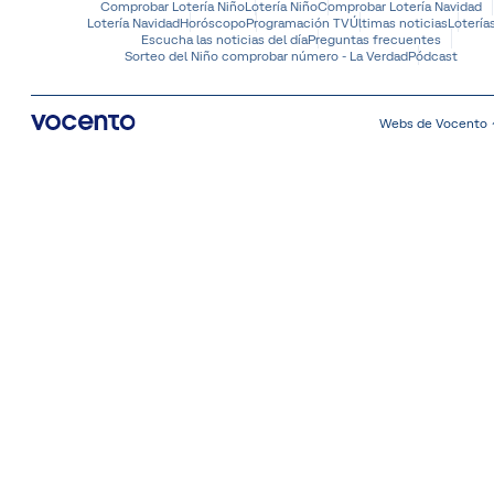
Comprobar Lotería Niño
Lotería Niño
Comprobar Lotería Navidad
Lotería Navidad
Horóscopo
Programación TV
Últimas noticias
Lotería
Escucha las noticias del día
Preguntas frecuentes
Sorteo del Niño comprobar número - La Verdad
Pódcast
Webs de Vocento