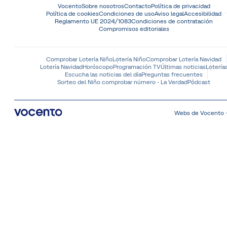
Vocento
Sobre nosotros
Contacto
Política de privacidad
Política de cookies
Condiciones de uso
Aviso legal
Accesibilidad
Reglamento UE 2024/1083
Condiciones de contratación
Compromisos editoriales
Comprobar Lotería Niño
Lotería Niño
Comprobar Lotería Navidad
Lotería Navidad
Horóscopo
Programación TV
Últimas noticias
Lotería
Escucha las noticias del día
Preguntas frecuentes
Sorteo del Niño comprobar número - La Verdad
Pódcast
Webs de Vocento