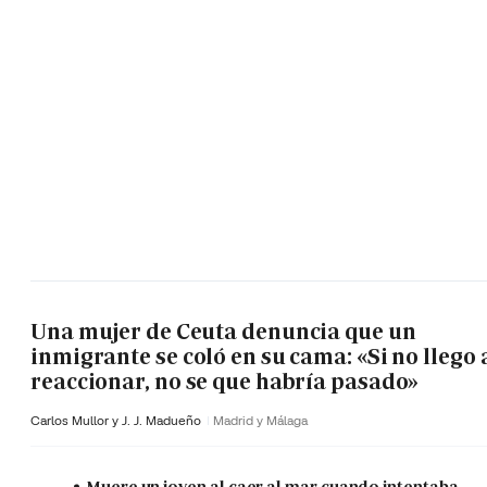
Una mujer de Ceuta denuncia que un
inmigrante se coló en su cama: «Si no llego 
reaccionar, no se que habría pasado»
Carlos Mullor y J. J. Madueño
Madrid y Málaga
Muere un joven al caer al mar cuando intentaba