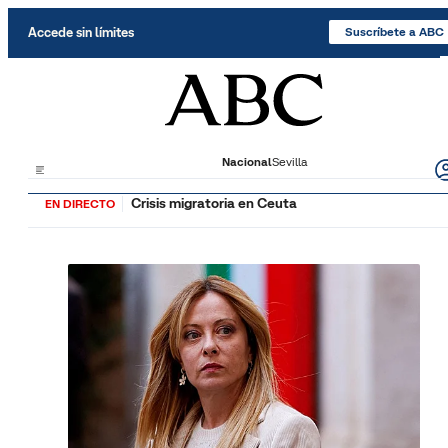
Saltar al contenido
Accede sin límites
Suscríbete a ABC
Nacional
Sevilla
Crisis migratoria en Ceuta
EN DIRECTO