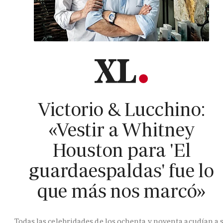
Victorio & Lucchino:
«Vestir a Whitney
Houston para 'El
guardaespaldas' fue lo
que más nos marcó»
Todas las celebridades de los ochenta y noventa acudían a 