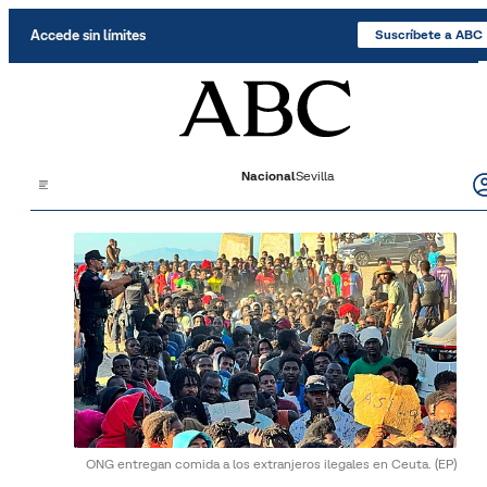
Saltar al contenido
Accede sin límites
Suscríbete a ABC
Nacional
Sevilla
ONG entregan comida a los extranjeros ilegales en Ceuta.
(EP)