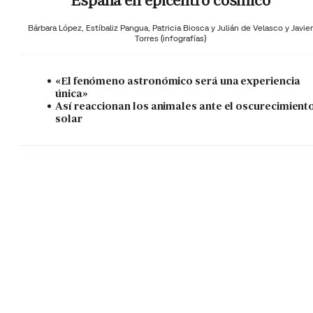
España en epicentro cósmico
Bárbara López,
Estíbaliz Pangua,
Patricia Biosca y
Julián de Velasco y Javier
Torres (infografías)
«El fenómeno astronómico será una experiencia
única»
Así reaccionan los animales ante el oscurecimient
solar