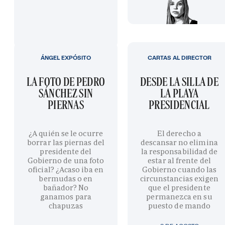
ÁNGEL EXPÓSITO
CARTAS AL DIRECTOR
LA FOTO DE PEDRO
DESDE LA SILLA DE
SÁNCHEZ SIN
LA PLAYA
PIERNAS
PRESIDENCIAL
¿A quién se le ocurre
El derecho a
borrar las piernas del
descansar no elimina
presidente del
la responsabilidad de
Gobierno de una foto
estar al frente del
oficial? ¿Acaso iba en
Gobierno cuando las
bermudas o en
circunstancias exigen
bañador? No
que el presidente
ganamos para
permanezca en su
chapuzas
puesto de mando