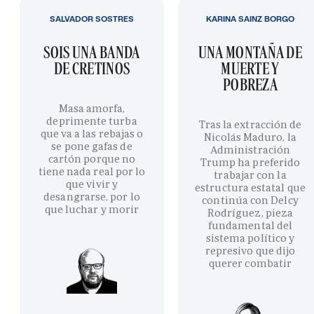
SALVADOR SOSTRES
KARINA SAINZ BORGO
SOIS UNA BANDA
UNA MONTAÑA DE
DE CRETINOS
MUERTE Y
POBREZA
Masa amorfa,
deprimente turba
Tras la extracción de
que va a las rebajas o
Nicolás Maduro, la
se pone gafas de
Administración
cartón porque no
Trump ha preferido
tiene nada real por lo
trabajar con la
que vivir y
estructura estatal que
desangrarse, por lo
continúa con Delcy
que luchar y morir
Rodríguez, pieza
fundamental del
sistema político y
represivo que dijo
querer combatir