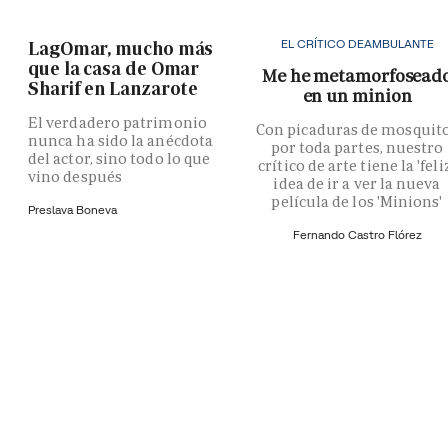
EL CRÍTICO DEAMBULANTE
LagOmar, mucho más
que la casa de Omar
Me he metamorfosead
Sharif en Lanzarote
en un minion
El verdadero patrimonio
Con picaduras de mosquit
nunca ha sido la anécdota
por toda partes, nuestro
del actor, sino todo lo que
crítico de arte tiene la 'feli
vino después
idea de ir a ver la nueva
película de los 'Minions'
Preslava Boneva
Fernando Castro Flórez