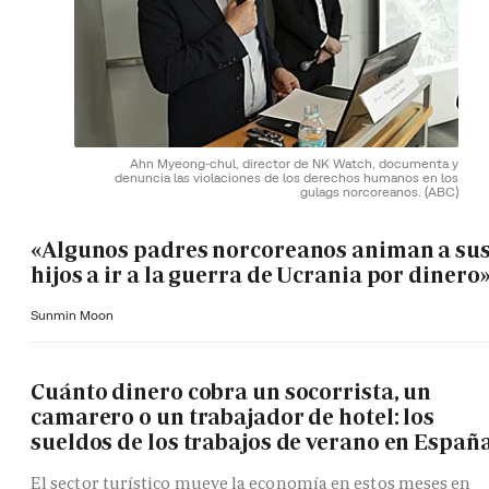
Ahn Myeong-chul, director de NK Watch, documenta y
denuncia las violaciones de los derechos humanos en los
gulags norcoreanos.
(ABC)
«Algunos padres norcoreanos animan a su
hijos a ir a la guerra de Ucrania por dinero
Sunmin Moon
Cuánto dinero cobra un socorrista, un
camarero o un trabajador de hotel: los
sueldos de los trabajos de verano en Españ
El sector turístico mueve la economía en estos meses en