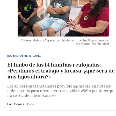
Yorlene, Gabor y Esperanza, desde un hotel habilitado para los
afectados.
(Belén Díaz)
INCENDIOS EN MADRID
El limbo de las 14 familias realojadas:
«Perdimos el trabajo y la casa, ¿qué será de
mis hijos ahora?»
Las 35 personas instaladas provisionalmente en hoteles
piden ayuda para reconstruir sus vidas: «Sólo pedimos que
no se olviden de nosotros»
Enia Gómez
Parla