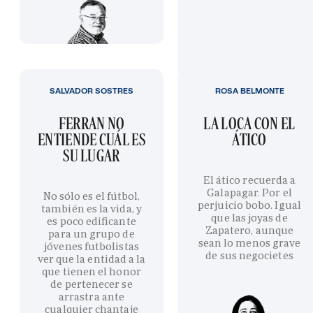
SALVADOR SOSTRES
ROSA BELMONTE
FERRAN NO
LA LOCA CON EL
ENTIENDE CUÁL ES
ÁTICO
SU LUGAR
El ático recuerda a
Galapagar. Por el
No sólo es el fútbol,
perjuicio bobo. Igual
también es la vida, y
que las joyas de
es poco edificante
Zapatero, aunque
para un grupo de
sean lo menos grave
jóvenes futbolistas
de sus negocietes
ver que la entidad a la
que tienen el honor
de pertenecer se
arrastra ante
cualquier chantaje