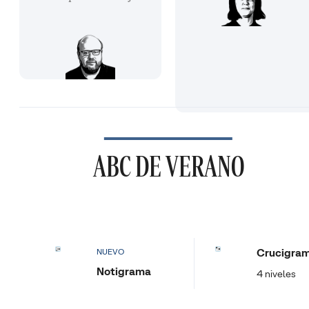
ABC DE VERANO
Crucigra
NUEVO
Notigrama
4 niveles