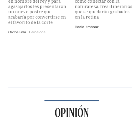
en nombre del rey y para
como conectar con la
agasajarlos les presentaron
naturaleza, tres itinerario
un nuevo postre que
que se quedarán grabados
acabaría por convertirse en
en la retina
el favorito de la corte
Rocío Jiménez
Carlos Sala
Barcelona
OPINIÓN