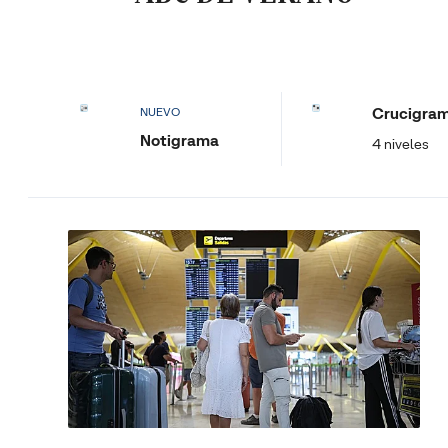
Crucigra
NUEVO
Notigrama
4 niveles