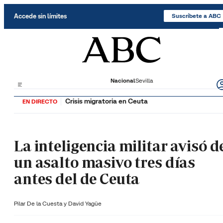
Saltar al contenido
Accede sin límites
Suscríbete a ABC
Nacional
Sevilla
Crisis migratoria en Ceuta
EN DIRECTO
La inteligencia militar avisó d
un asalto masivo tres días
antes del de Ceuta
Pilar De la Cuesta y
David Yagüe