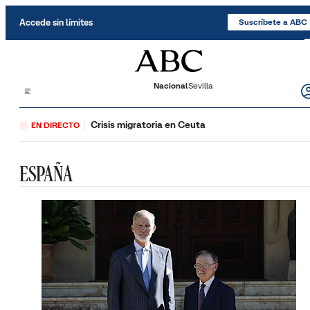
Saltar al contenido
Accede sin límites
Suscríbete a ABC
Nacional
Sevilla
Crisis migratoria en Ceuta
EN DIRECTO
ESPAÑA