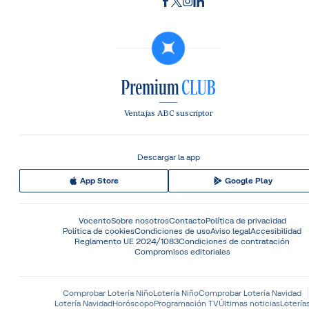
Ventajas ABC suscriptor
Descargar la app
App Store
Google Play
Vocento
Sobre nosotros
Contacto
Política de privacidad
Política de cookies
Condiciones de uso
Aviso legal
Accesibilidad
Reglamento UE 2024/1083
Condiciones de contratación
Compromisos editoriales
Comprobar Lotería Niño
Lotería Niño
Comprobar Lotería Navidad
Lotería Navidad
Horóscopo
Programación TV
Últimas noticias
Lotería