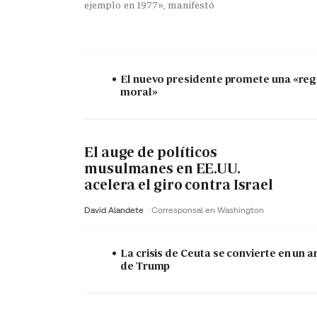
ejemplo en 1977», manifestó
El nuevo presidente promete una «re
moral»
El auge de políticos
musulmanes en EE.UU.
acelera el giro contra Israel
David Alandete
Corresponsal en Washington
La crisis de Ceuta se convierte en un 
de Trump