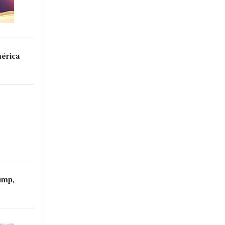
mérica
ump,