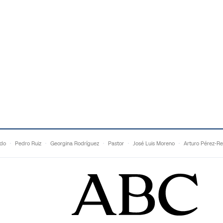
ldo
Pedro Ruiz
Georgina Rodríguez
Pastor
José Luis Moreno
Arturo Pérez-Re
Topuria