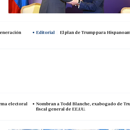
generación
Editorial
El plan de Trump para Hispanoa
arma electoral
Nombran a Todd Blanche, exabogado de Tr
fiscal general de EE.UU.