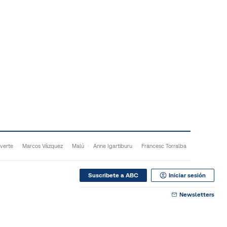
verte
Marcos Vázquez
Malú
Anne Igartiburu
Francesc Torralba
Suscribete a ABC
Iniciar sesión
Newsletters