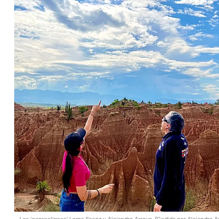
Los 'cazaeclipses' Lorna Saenz y Alejandro Arroyo.
(Cedida por Alejandro A