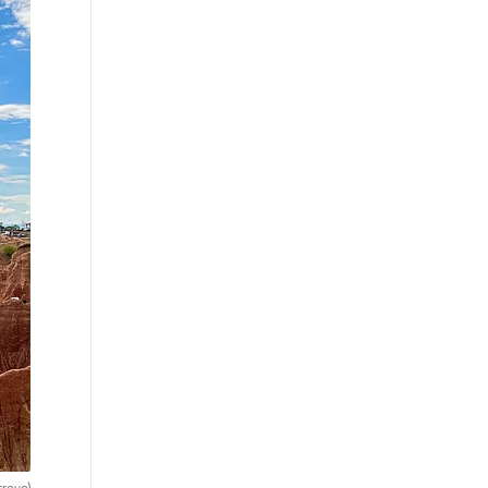
rroyo)