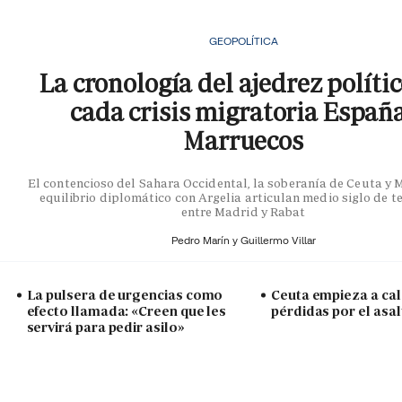
GEOPOLÍTICA
La cronología del ajedrez políti
cada crisis migratoria Españ
Marruecos
El contencioso del Sahara Occidental, la soberanía de Ceuta y Me
equilibrio diplomático con Argelia articulan medio siglo de t
entre Madrid y Rabat
Pedro Marín y
Guillermo Villar
La pulsera de urgencias como
Ceuta empieza a cal
efecto llamada: «Creen que les
pérdidas por el asal
servirá para pedir asilo»