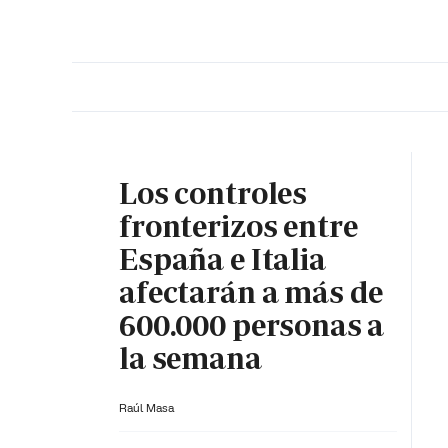
PORTADA
OPINIÓN
ESPAÑA
MADRID
INTE
Los controles
fronterizos entre
España e Italia
afectarán a más de
600.000 personas a
la semana
Raúl Masa