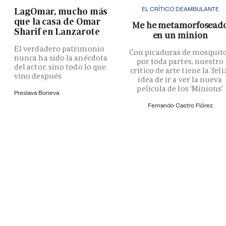
EL CRÍTICO DEAMBULANTE
LagOmar, mucho más
que la casa de Omar
Me he metamorfosead
Sharif en Lanzarote
en un minion
El verdadero patrimonio
Con picaduras de mosquit
nunca ha sido la anécdota
por toda partes, nuestro
del actor, sino todo lo que
crítico de arte tiene la 'feli
vino después
idea de ir a ver la nueva
película de los 'Minions'
Preslava Boneva
Fernando Castro Flórez