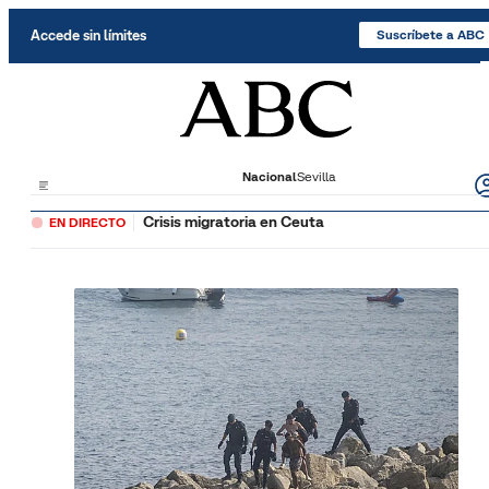
Saltar al contenido
Accede sin límites
Suscríbete a ABC
Nacional
Sevilla
Crisis migratoria en Ceuta
EN DIRECTO