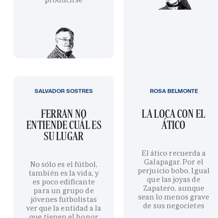
SALVADOR SOSTRES
ROSA BELMONTE
FERRAN NO
LA LOCA CON EL
ENTIENDE CUÁL ES
ÁTICO
SU LUGAR
El ático recuerda a
Galapagar. Por el
No sólo es el fútbol,
perjuicio bobo. Igual
también es la vida, y
que las joyas de
es poco edificante
Zapatero, aunque
para un grupo de
sean lo menos grave
jóvenes futbolistas
de sus negocietes
ver que la entidad a la
que tienen el honor