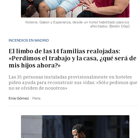
Yorlene, Gabor y Esperanza, desde un hotel habilitado para los
afectados.
(Belén Díaz)
INCENDIOS EN MADRID
El limbo de las 14 familias realojadas:
«Perdimos el trabajo y la casa, ¿qué será de
mis hijos ahora?»
Las 35 personas instaladas provisionalmente en hoteles
piden ayuda para reconstruir sus vidas: «Sólo pedimos que
no se olviden de nosotros»
Enia Gómez
Parla