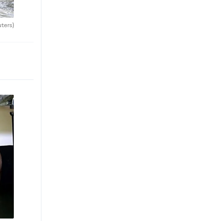
uters)