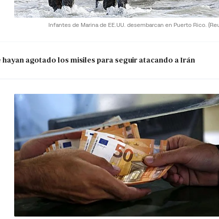
Infantes de Marina de EE.UU. desembarcan en Puerto Rico.
(Re
e hayan agotado los misiles para seguir atacando a Irán