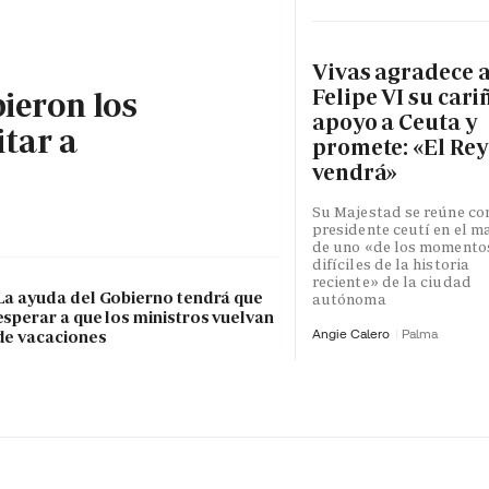
Vivas agradece 
Felipe VI su cari
bieron los
apoyo a Ceuta y
itar a
promete: «El Rey
vendrá»
Su Majestad se reúne con
presidente ceutí en el m
de uno «de los momento
difíciles de la historia
reciente» de la ciudad
La ayuda del Gobierno tendrá que
autónoma
esperar a que los ministros vuelvan
Angie Calero
Palma
de vacaciones