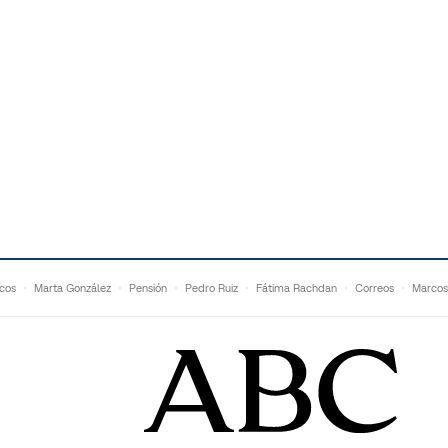
cos
Marta González
Pensión
Pedro Ruiz
Fátima Rachdan
Correos
Marcos