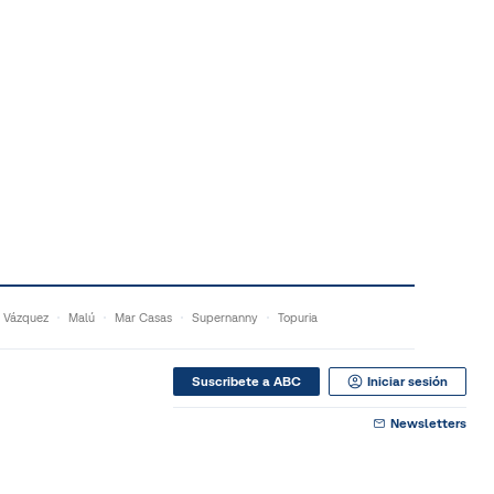
 Vázquez
Malú
Mar Casas
Supernanny
Topuria
Suscribete a ABC
Iniciar sesión
Newsletters