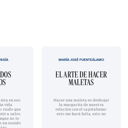
USSÍA
MARÍA JOSÉ FUENTEÁLAMO
IDOS
EL ARTE DE HACER
OS
MALETAS
ista en eso.
Hacer una maleta es deshojar
ia vida
la margarita de nuestra
o ruido que
relación con el capitalismo:
tir a salvo.
esto me hará falta, esto no
nque no lo
s un sonido
ntro