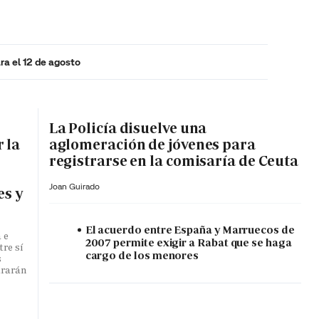
ra el 12 de agosto
MA HORA
La Policía disuelve una
 la
aglomeración de jóvenes para
registrarse en la comisaría de Ceuta
Joan Guirado
es y
El acuerdo entre España y Marruecos de
 e
2007 permite exigir a Rabat que se haga
tre sí
cargo de los menores
s
ararán