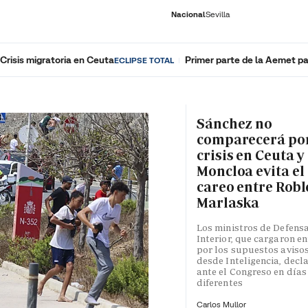
Nacional
Sevilla
Crisis migratoria en Ceuta
Primer parte de la Aemet pa
ECLIPSE TOTAL
RNACIONAL
ECONOMÍA
DEPORTES
SOCIEDAD
CULTURA
GENTE
PLAY
HISTORIA
ÚLTI
Sánchez no
comparecerá por
crisis en Ceuta y
Moncloa evita el
careo entre Robl
Marlaska
Los ministros de Defensa
Interior, que cargaron en
por los supuestos aviso
desde Inteligencia, decl
ante el Congreso en días
diferentes
Carlos Mullor