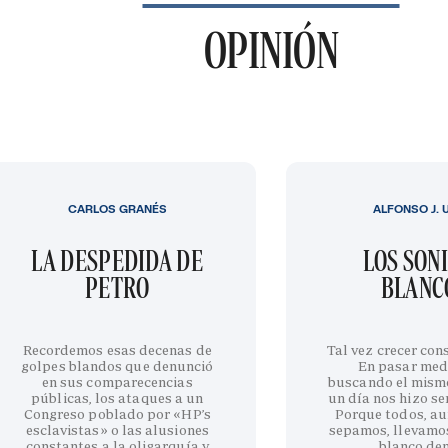
OPINIÓN
CARLOS GRANÉS
ALFONSO J. 
LA DESPEDIDA DE
LOS SON
PETRO
BLANC
Recordemos esas decenas de
Tal vez crecer cons
golpes blandos que denunció
En pasar med
en sus comparecencias
buscando el mism
públicas, los ataques a un
un día nos hizo sen
Congreso poblado por «HP’s
Porque todos, au
esclavistas» o las alusiones
sepamos, llevamo
constantes a la oligarquía y
blanco de