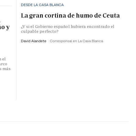
DESDE LA CASA BLANCA
La gran cortina de humo de Ceuta
a
ño y
¿Y si el Gobierno español hubiera encontrado el
culpable perfecto?
David Alandete
Corresponsal en La Casa Blanca
 el
arco
s más