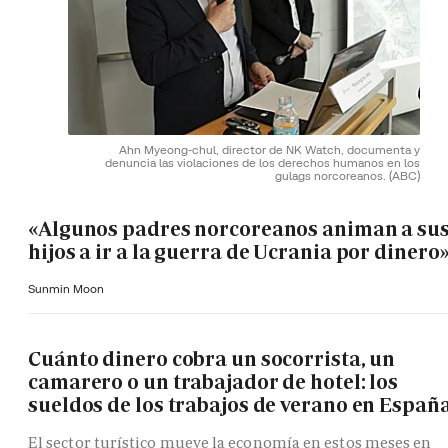
Ahn Myeong-chul, director de NK Watch, documenta y
denuncia las violaciones de los derechos humanos en los
gulags norcoreanos.
(ABC)
«Algunos padres norcoreanos animan a su
hijos a ir a la guerra de Ucrania por dinero
Sunmin Moon
Cuánto dinero cobra un socorrista, un
camarero o un trabajador de hotel: los
sueldos de los trabajos de verano en Españ
El sector turístico mueve la economía en estos meses en