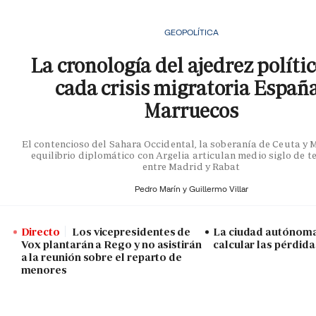
GEOPOLÍTICA
La cronología del ajedrez políti
cada crisis migratoria Españ
Marruecos
El contencioso del Sahara Occidental, la soberanía de Ceuta y Me
equilibrio diplomático con Argelia articulan medio siglo de t
entre Madrid y Rabat
Pedro Marín y
Guillermo Villar
Directo
Los vicepresidentes de
La ciudad autónoma
Vox plantarán a Rego y no asistirán
calcular las pérdida
a la reunión sobre el reparto de
menores