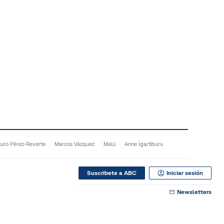
turo Pérez-Reverte
Marcos Vázquez
Malú
Anne Igartiburu
Suscribete a ABC
Iniciar sesión
Newsletters