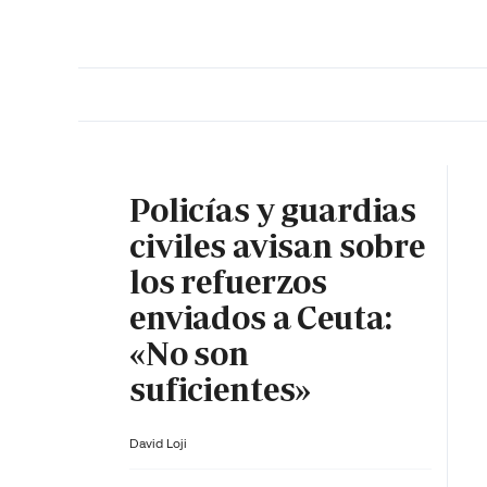
PORTADA
OPINIÓN
ESPAÑA
MADRID
INTE
Policías y guardias
civiles avisan sobre
los refuerzos
enviados a Ceuta:
«No son
suficientes»
David Loji