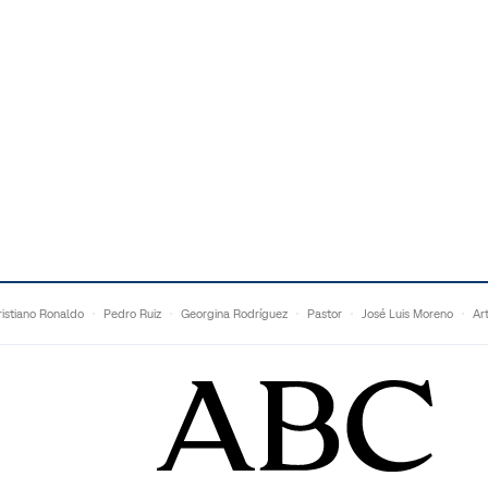
istiano Ronaldo
Pedro Ruiz
Georgina Rodríguez
Pastor
José Luis Moreno
Ar
Francesc Torralba
Topuria