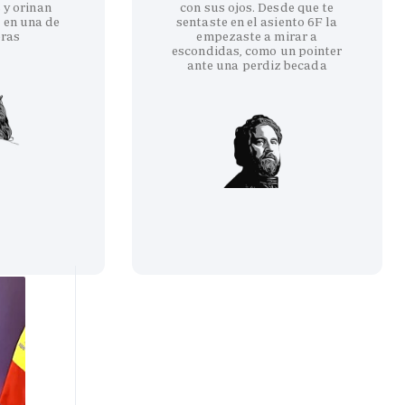
 y orinan
con sus ojos. Desde que te
 en una de
sentaste en el asiento 6F la
eras
empezaste a mirar a
escondidas, como un pointer
ante una perdiz becada