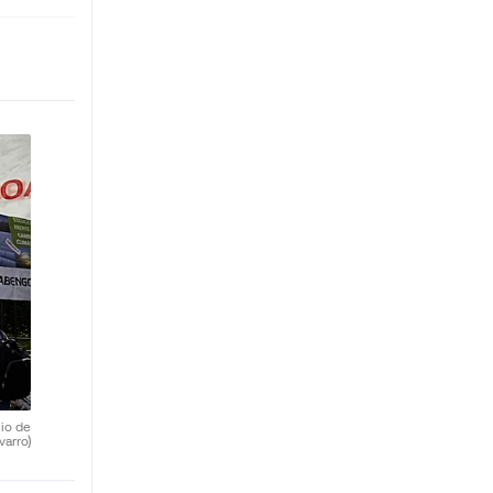
nio de
varro)