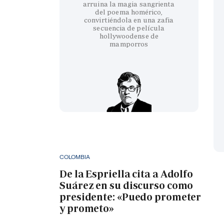
arruina la magia sangrienta
del poema homérico,
convirtiéndola en una zafia
secuencia de película
hollywoodense de
mamporros
COLOMBIA
De la Espriella cita a Adolfo
Suárez en su discurso como
presidente: «Puedo prometer
y prometo»