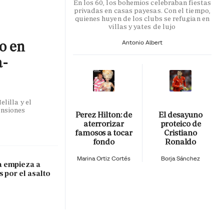
En los 60, los bohemios celebraban fiestas
privadas en casas payesas. Con el tiempo,
quienes huyen de los clubs se refugian en
villas y yates de lujo
co en
Antonio Albert
a-
lilla y el
ensiones
Perez Hilton: de
El desayuno
aterrorizar
proteico de
famosos a tocar
Cristiano
fondo
Ronaldo
Marina Ortiz Cortés
Borja Sánchez
 empieza a
s por el asalto