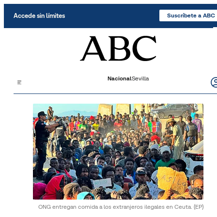
Saltar al contenido
Accede sin límites
Suscríbete a ABC
Nacional
Sevilla
ONG entregan comida a los extranjeros ilegales en Ceuta.
(EP)