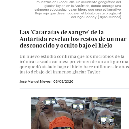
muestras en Blood Falls, un accidente geográfico del
glaciar Taylor, en la Antártida, donde emerge una
salmuera subglacial rica en hierro que crea el llamativo
flujo rojo que desemboca en el lóbulo oeste proglacial
del lago Bonney.
(Bryan Minnea)
Las 'Cataratas de sangre' de la
Antártida revelan los restos de un mar
desconocido y oculto bajo el hielo
Un nuevo estudio confirma que los microbios de la
icónica cascada carmesí provienen de un antiguo ma
que quedó aislado bajo el hielo hace millones de año
justo debajo del inmenso glaciar Taylor
José Manuel Nieves
|
03/08/2026