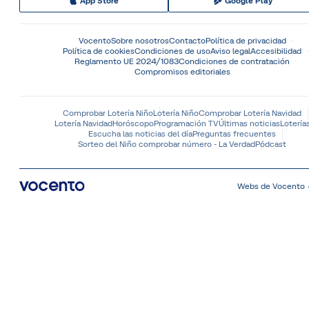
App Store
Google Play
Vocento
Sobre nosotros
Contacto
Política de privacidad
Política de cookies
Condiciones de uso
Aviso legal
Accesibilidad
Reglamento UE 2024/1083
Condiciones de contratación
Compromisos editoriales
Comprobar Lotería Niño
Lotería Niño
Comprobar Lotería Navidad
Lotería Navidad
Horóscopo
Programación TV
Últimas noticias
Lotería
Escucha las noticias del día
Preguntas frecuentes
Sorteo del Niño comprobar número - La Verdad
Pódcast
Webs de Vocento