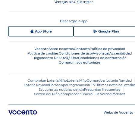
Ventajas ABC suscriptor
Descargar la app
App Store
Google Play
Vocento
Sobre nosotros
Contacto
Política de privacidad
Política de cookies
Condiciones de uso
Aviso legal
Accesibilidad
Reglamento UE 2024/1083
Condiciones de contratación
Compromisos editoriales
Comprobar Lotería Niño
Lotería Niño
Comprobar Lotería Navidad
Lotería Navidad
Horóscopo
Programación TV
Últimas noticias
Lotería
Escucha las noticias del día
Preguntas frecuentes
Sorteo del Niño comprobar número - La Verdad
Pódcast
Webs de Vocento