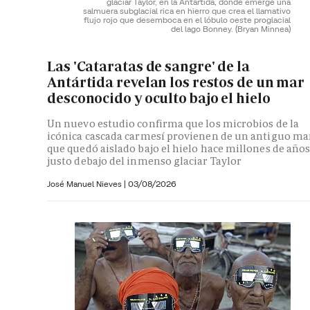
glaciar Taylor, en la Antártida, donde emerge una
salmuera subglacial rica en hierro que crea el llamativo
flujo rojo que desemboca en el lóbulo oeste proglacial
del lago Bonney.
(Bryan Minnea)
Las 'Cataratas de sangre' de la
Antártida revelan los restos de un mar
desconocido y oculto bajo el hielo
Un nuevo estudio confirma que los microbios de la
icónica cascada carmesí provienen de un antiguo ma
que quedó aislado bajo el hielo hace millones de año
justo debajo del inmenso glaciar Taylor
José Manuel Nieves
|
03/08/2026