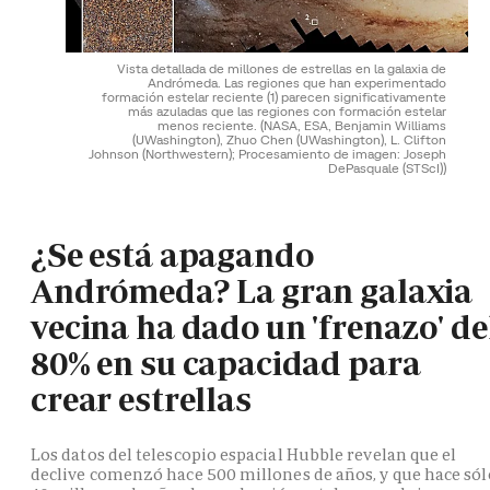
Vista detallada de millones de estrellas en la galaxia de
Andrómeda. Las regiones que han experimentado
formación estelar reciente (1) parecen significativamente
más azuladas que las regiones con formación estelar
menos reciente.
(NASA, ESA, Benjamin Williams
(UWashington), Zhuo Chen (UWashington), L. Clifton
Johnson (Northwestern); Procesamiento de imagen: Joseph
DePasquale (STScI))
¿Se está apagando
Andrómeda? La gran galaxia
vecina ha dado un 'frenazo' de
80% en su capacidad para
crear estrellas
Los datos del telescopio espacial Hubble revelan que el
declive comenzó hace 500 millones de años, y que hace sól