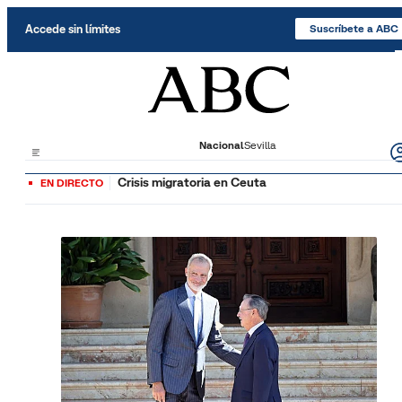
Saltar al contenido
Accede sin límites
Suscríbete a ABC
Nacional
Sevilla
Crisis migratoria en Ceuta
EN DIRECTO