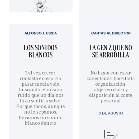
ALFONSO J. USSÍA
CARTAS AL DIRECTOR
LOS SONIDOS
LA GEN Z QUE NO
BLANCOS
SE ARRODILLA
Tal vez crecer
No basta con estar
consista en eso. En
conectados; hace falta
pasar media vida
organización,
buscando el mismo
objetivo claro y
ruido que un día nos
disposición al coste
hizo sentir a salvo.
personal
Porque todos, aunque
no lo sepamos,
6 DE AGOSTO
llevamos un sonido
blanco dentro