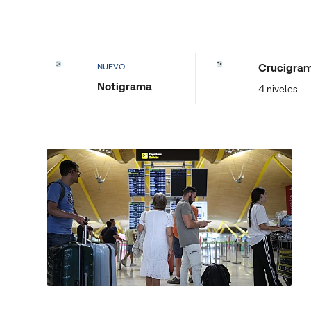
Crucigra
NUEVO
Notigrama
4 niveles