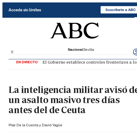
Saltar al contenido
Accede sin límites
Suscríbete a ABC
Nacional
Sevilla
El Gobierno establece controles fronterizos a lo
EN DIRECTO
La inteligencia militar avisó d
un asalto masivo tres días
antes del de Ceuta
Pilar De la Cuesta y
David Yagüe