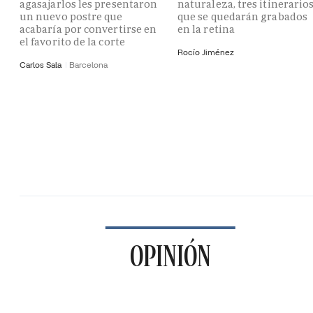
agasajarlos les presentaron
naturaleza, tres itinerario
un nuevo postre que
que se quedarán grabados
acabaría por convertirse en
en la retina
el favorito de la corte
Rocío Jiménez
Carlos Sala
Barcelona
OPINIÓN