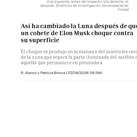
A la izquierda, antes del impacto; a la derecha, el
después.
(Instituto de Investigación Aeroespacial de
Corea)
Así ha cambiado la Luna después de qu
un cohete de Elon Musk choque contra
su superficie
El choque se produjo en la mañana del miércoles cer
de la zona que separa la parte iluminada del satélite 
aquella que permanece en penumbra
R. Alonso y
Patricia Biosca
|
07/08/2026 06:54h.