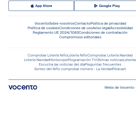
App Store
Google Play
Vocento
Sobre nosotros
Contacto
Política de privacidad
Política de cookies
Condiciones de uso
Aviso legal
Accesibilidad
Reglamento UE 2024/1083
Condiciones de contratación
Compromisos editoriales
Comprobar Lotería Niño
Lotería Niño
Comprobar Lotería Navidad
Lotería Navidad
Horóscopo
Programación TV
Últimas noticias
Lotería
Escucha las noticias del día
Preguntas frecuentes
Sorteo del Niño comprobar número - La Verdad
Pódcast
Webs de Vocento