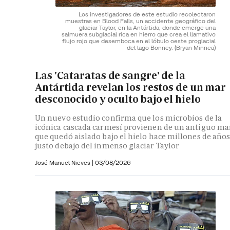
Los investigadores de este estudio recolectaron
muestras en Blood Falls, un accidente geográfico del
glaciar Taylor, en la Antártida, donde emerge una
salmuera subglacial rica en hierro que crea el llamativo
flujo rojo que desemboca en el lóbulo oeste proglacial
del lago Bonney.
(Bryan Minnea)
Las 'Cataratas de sangre' de la
Antártida revelan los restos de un mar
desconocido y oculto bajo el hielo
Un nuevo estudio confirma que los microbios de la
icónica cascada carmesí provienen de un antiguo ma
que quedó aislado bajo el hielo hace millones de año
justo debajo del inmenso glaciar Taylor
José Manuel Nieves
|
03/08/2026