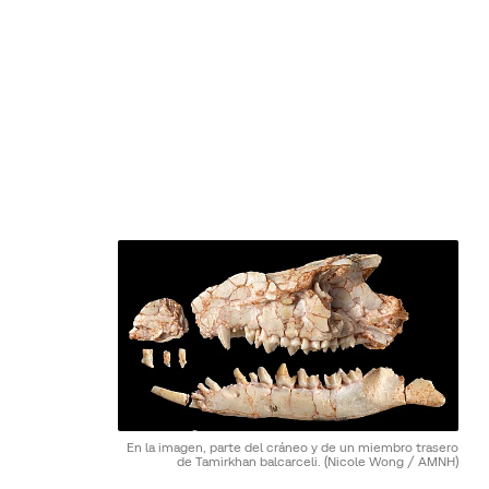
En la imagen, parte del cráneo y de un miembro trasero
de Tamirkhan balcarceli.
(Nicole Wong / AMNH)