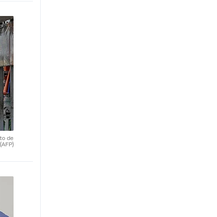
ito de
(AFP)