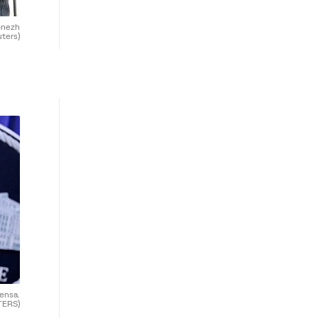
ronezh
uters)
rensa.
TERS)