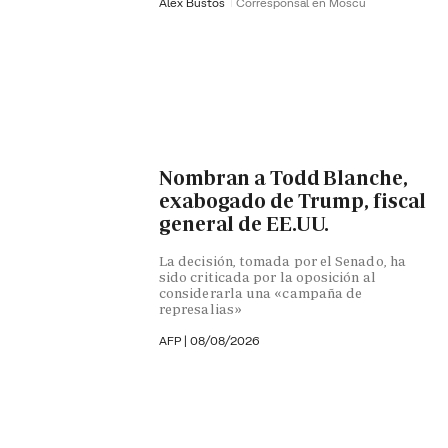
Álex Bustos
Corresponsal en Moscú
Nombran a Todd Blanche,
exabogado de Trump, fiscal
general de EE.UU.
La decisión, tomada por el Senado, ha
sido criticada por la oposición al
considerarla una «campaña de
represalias»
AFP
|
08/08/2026