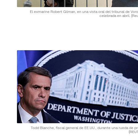
El exmarine Robert Gilman, en una vista oral del tribunal de Vo
celebrada en abril.
(Re
Todd Blanche, fiscal general de EE.UU., durante una rueda de p
(REU