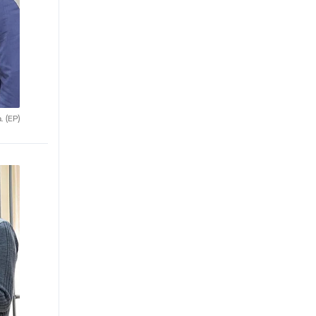
a.
(EP)