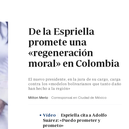
De la Espriella
promete una
«regeneración
moral» en Colombia
El nuevo presidente, en la jura de su cargo, carga
contra los «modelos bolivarianos que tanto daño
han hecho a la región»
Milton Merlo
Corresponsal en Ciudad de México
Vídeo
Espriella cita a Adolfo
Suárez: «Puedo prometer y
prometo»