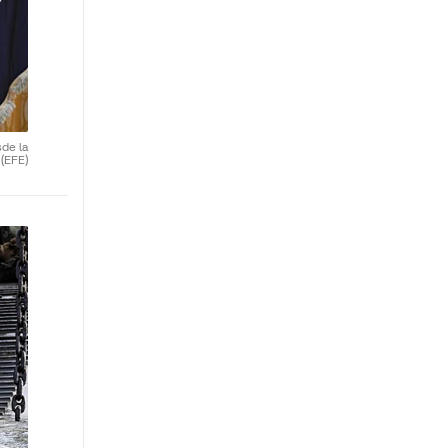
de la
.
(EFE)