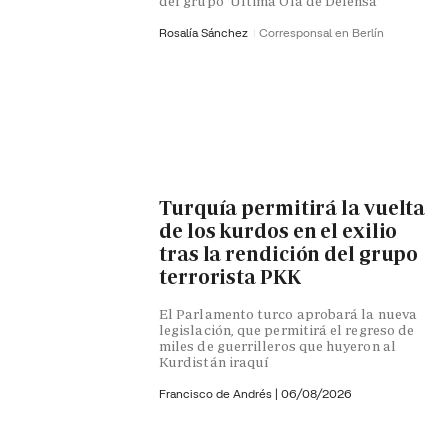
del grupo 'Ultima Ola de Defensa'
Rosalía Sánchez
Corresponsal en Berlín
Turquía permitirá la vuelta
de los kurdos en el exilio
tras la rendición del grupo
terrorista PKK
El Parlamento turco aprobará la nueva
legislación, que permitirá el regreso de
miles de guerrilleros que huyeron al
Kurdistán iraquí
Francisco de Andrés
|
06/08/2026