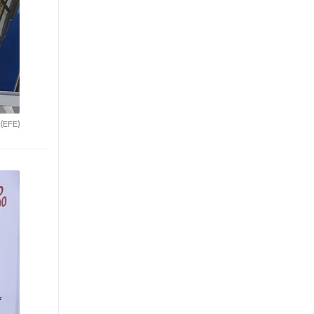
.
(EFE)