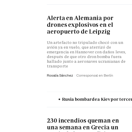
Alerta en Alemania por
drones explosivos en el
aeropuerto de Leipzig
Un artefacto no tripulado chocó con un
avión ya en vuelo, que aterrizó de
emergencia en Hannover con daños leves,
después de que otro dron bomba fuera
hallado junto a aeronaves ucranianas de
transporte
Rosalía Sánchez
Corresponsal en Berlín
Rusia bombardea Kiev por terce
230 incendios queman en
una semana en Grecia un