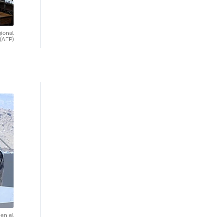
ional
(AFP)
en el