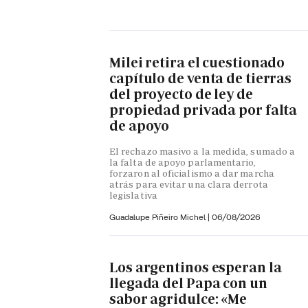
Milei retira el cuestionado
capítulo de venta de tierras
del proyecto de ley de
propiedad privada por falta
de apoyo
El rechazo masivo a la medida, sumado a
la falta de apoyo parlamentario,
forzaron al oficialismo a dar marcha
atrás para evitar una clara derrota
legislativa
Guadalupe Piñeiro Michel
|
06/08/2026
Los argentinos esperan la
llegada del Papa con un
sabor agridulce: «Me