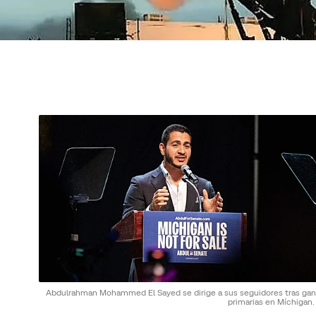
Abdulrahman Mohammed El Sayed se dirige a sus seguidores tras gana
primarias en Míchigan