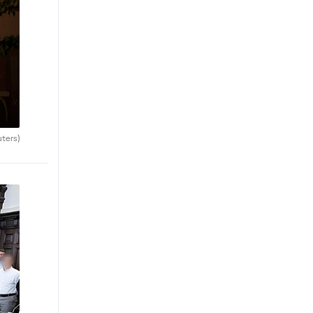
uters)