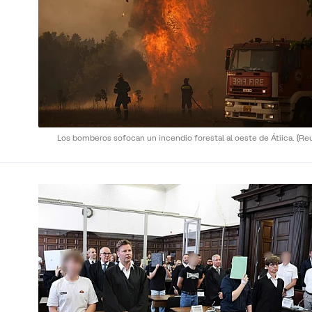
Los bomberos sofocan un incendio forestal al oeste de Átiica.
(Re