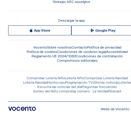
Ventajas ABC suscriptor
Descargar la app
App Store
Google Play
Vocento
Sobre nosotros
Contacto
Política de privacidad
Política de cookies
Condiciones de uso
Aviso legal
Accesibilidad
Reglamento UE 2024/1083
Condiciones de contratación
Compromisos editoriales
Comprobar Lotería Niño
Lotería Niño
Comprobar Lotería Navidad
Lotería Navidad
Horóscopo
Programación TV
Últimas noticias
Lotería
Escucha las noticias del día
Preguntas frecuentes
Sorteo del Niño comprobar número - La Verdad
Pódcast
Webs de Vocento