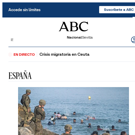
Saltar al contenido
Accede sin límites
Suscríbete a ABC
Nacional
Sevilla
Crisis migratoria en Ceuta
EN DIRECTO
ESPAÑA