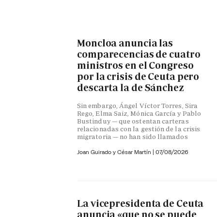
Moncloa anuncia las
comparecencias de cuatro
ministros en el Congreso
por la crisis de Ceuta pero
descarta la de Sánchez
Sin embargo, Ángel Víctor Torres, Sira
Rego, Elma Saiz, Mónica García y Pablo
Bustinduy — que ostentan carteras
relacionadas con la gestión de la crisis
migratoria — no han sido llamados
Joan Guirado y César Martín
|
07/08/2026
La vicepresidenta de Ceuta
anuncia «que no se puede