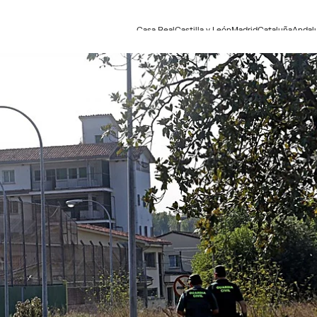
Casa Real
Castilla y León
Madrid
Cataluña
Andal