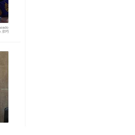
asado
o.
(EP)