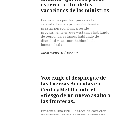
esperar» al fin de las
vacaciones de los ministros
Las razones por las que exige la
celeridad en la aprobación de esta
prestación económica reside
precisamente en que «estamos hablando
de personas, estamos hablando de
dignidad y estamos hablando de
humanidad»
César Martín |
07/08/2026
Vox exige el despliegue de
las Fuerzas Armadas en
Ceuta y Melilla ante el
«riesgo de un nuevo asalto a
las fronteras»
Presenta una PNL —carece de carácter
vinculante—en el Congreso, aunque no