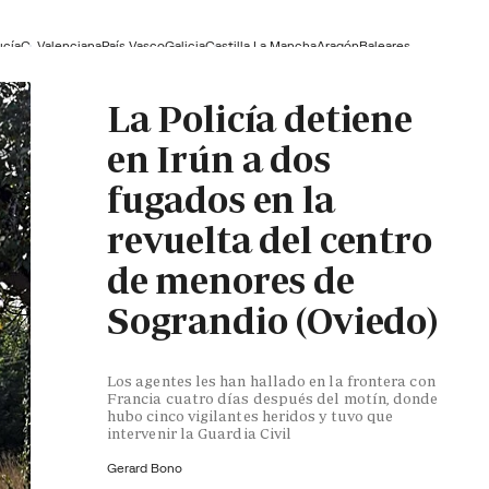
ucía
C. Valenciana
País Vasco
Galicia
Castilla La Mancha
Aragón
Baleares
La Policía detiene
en Irún a dos
fugados en la
revuelta del centro
de menores de
Sograndio (Oviedo)
Los agentes les han hallado en la frontera con
Francia cuatro días después del motín, donde
hubo cinco vigilantes heridos y tuvo que
intervenir la Guardia Civil
Gerard Bono