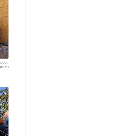
ando.
uters)