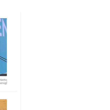
 Nieto
enig)