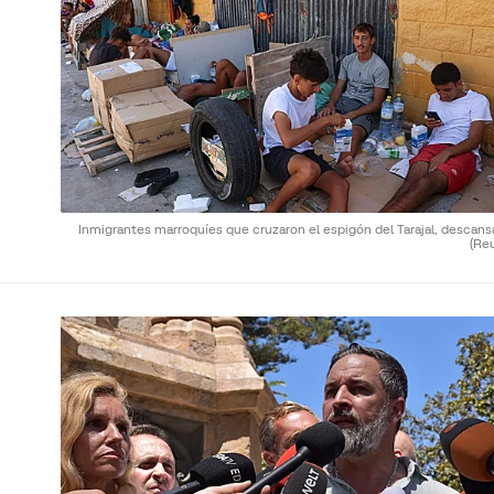
Inmigrantes marroquíes que cruzaron el espigón del Tarajal, descans
(Re