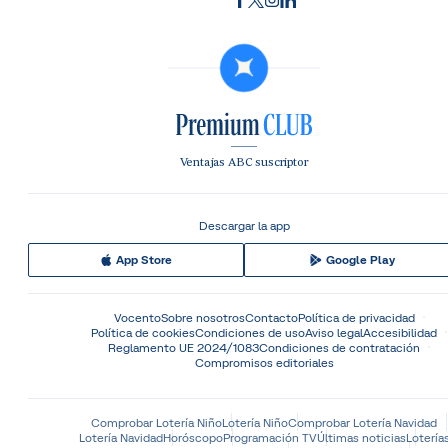
Ventajas ABC suscriptor
Descargar la app
App Store
Google Play
Vocento
Sobre nosotros
Contacto
Política de privacidad
Política de cookies
Condiciones de uso
Aviso legal
Accesibilidad
Reglamento UE 2024/1083
Condiciones de contratación
Compromisos editoriales
Comprobar Lotería Niño
Lotería Niño
Comprobar Lotería Navidad
Lotería Navidad
Horóscopo
Programación TV
Últimas noticias
Lotería