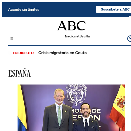
Saltar al contenido
Accede sin límites
Suscríbete a ABC
Nacional
Sevilla
Crisis migratoria en Ceuta
EN DIRECTO
ESPAÑA