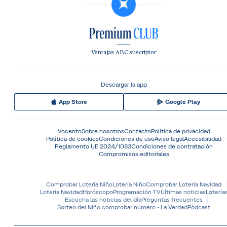
Ventajas ABC suscriptor
Descargar la app
App Store
Google Play
Vocento
Sobre nosotros
Contacto
Política de privacidad
Política de cookies
Condiciones de uso
Aviso legal
Accesibilidad
Reglamento UE 2024/1083
Condiciones de contratación
Compromisos editoriales
Comprobar Lotería Niño
Lotería Niño
Comprobar Lotería Navidad
Lotería Navidad
Horóscopo
Programación TV
Últimas noticias
Lotería
Escucha las noticias del día
Preguntas frecuentes
Sorteo del Niño comprobar número - La Verdad
Pódcast