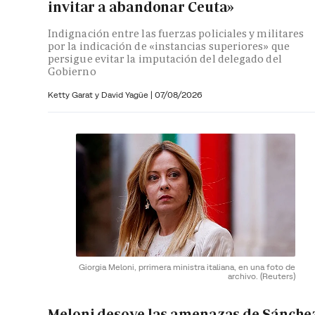
invitar a abandonar Ceuta»
Indignación entre las fuerzas policiales y militares
por la indicación de «instancias superiores» que
persigue evitar la imputación del delegado del
Gobierno
Ketty Garat y
David Yagüe
|
07/08/2026
Giorgia Meloni, prrimera ministra italiana, en una foto de
archivo.
(Reuters)
Meloni desoye las amenazas de Sánche