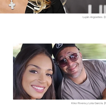
Luján Argüelles.
(
Kiko Rivera y Lola García.
(