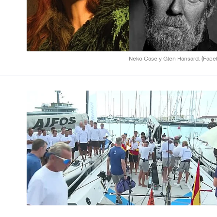
Neko Case y Glen Hansard.
(Face