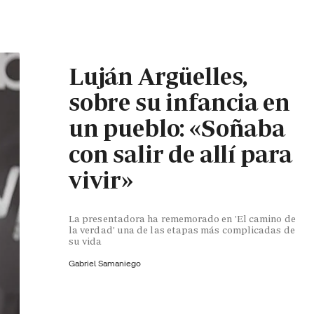
Luján Argüelles,
sobre su infancia en
un pueblo: «Soñaba
con salir de allí para
vivir»
La presentadora ha rememorado en 'El camino de
la verdad' una de las etapas más complicadas de
su vida
Gabriel Samaniego