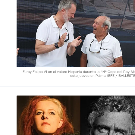
El rey Felipe VI en el velero Hispania durante la 44ª Copa del Rey-M
este jueves en Palma.
(EFE / BALLEST