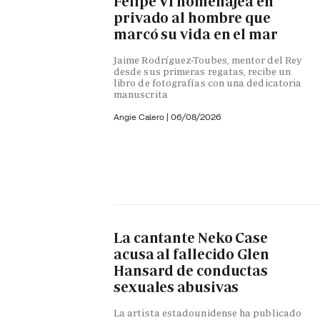
Felipe VI homenajea en
privado al hombre que
marcó su vida en el mar
Jaime Rodríguez-Toubes, mentor del Rey
desde sus primeras regatas, recibe un
libro de fotografías con una dedicatoria
manuscrita
Angie Calero
|
06/08/2026
La cantante Neko Case
acusa al fallecido Glen
Hansard de conductas
sexuales abusivas
La artista estadounidense ha publicado