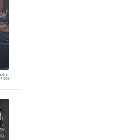
apfre,
EROS)