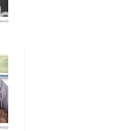
Gtres)
RRSS)