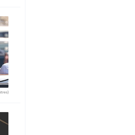
Gtres)