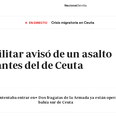
Nacional
Sevilla
Crisis migratoria en Ceuta
EN DIRECTO
RNACIONAL
ECONOMÍA
DEPORTES
SOCIEDAD
CULTURA
GENTE
PLAY
HISTORIA
ÚLTI
litar avisó de un asalto
antes del de Ceuta
intentaba entrar en
Dos fragatas de la Armada ya están oper
bahía sur de Ceuta