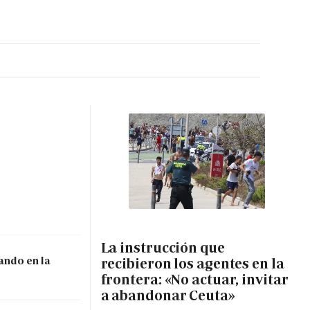
MA HORA
La instrucción que
ando en la
recibieron los agentes en la
frontera: «No actuar, invitar
a abandonar Ceuta»