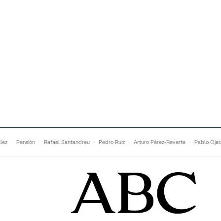
lez
Pensión
Rafael Santandreu
Pedro Ruiz
Arturo Pérez-Reverte
Pablo Oje