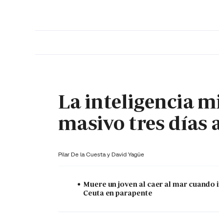
PORTADA
OPINIÓN
ESPAÑA
MADRID
INTE
La inteligencia mi
masivo tres días 
Pilar De la Cuesta y
David Yagüe
Muere un joven al caer al mar cuando 
Ceuta en parapente