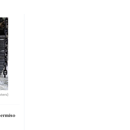
uters)
permiso