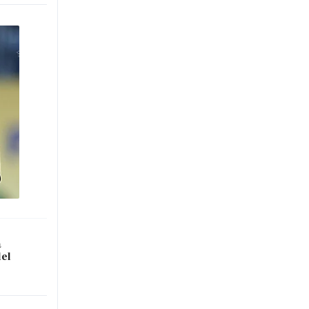
a
del