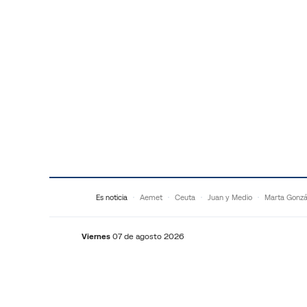
Saltar al contenido
Es noticia
Aemet
Ceuta
Juan y Medio
Marta Gonzá
Viernes
07 de agosto 2026