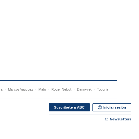
da
Marcos Vázquez
Malú
Roger Nebot
Dannyvel
Topuria
Suscribete a ABC
Iniciar sesión
Newsletters