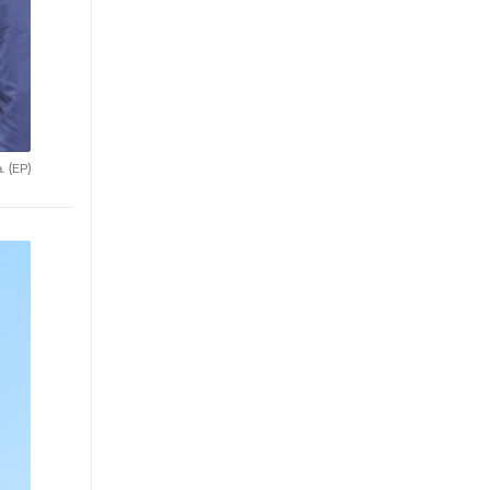
a.
(EP)