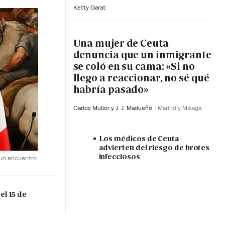
Ketty Garat
Una mujer de Ceuta
denuncia que un inmigrante
se coló en su cama: «Si no
llego a reaccionar, no sé qué
habría pasado»
Carlos Mullor y J. J. Madueño
Madrid y Málaga
Los médicos de Ceuta
advierten del riesgo de brotes
infecciosos
 un encuentro.
el 15 de