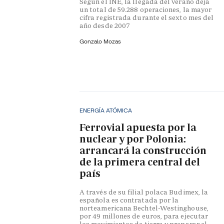
Según el INE, la llegada del verano deja
un total de 59.288 operaciones, la mayor
cifra registrada durante el sexto mes del
año desde 2007
Gonzalo Mozas
ENERGÍA ATÓMICA
Ferrovial apuesta por la
nuclear y por Polonia:
arrancará la construcción
de la primera central del
país
A través de su filial polaca Budimex, la
española es contratada por la
norteamericana Bechtel-Westinghouse,
por 49 millones de euros, para ejecutar
los movimientos de tierra y preparar el