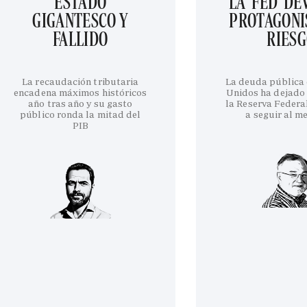
ESTADO
LA 'FED' D
GIGANTESCO Y
PROTAGONI
FALLIDO
RIES
La recaudación tributaria
La deuda pública
encadena máximos históricos
Unidos ha dejado 
año tras año y su gasto
la Reserva Federa
público ronda la mitad del
a seguir al m
PIB