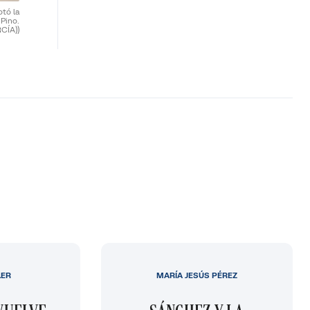
otó la
 Pino.
CÍA))
LER
MARÍA JESÚS PÉREZ