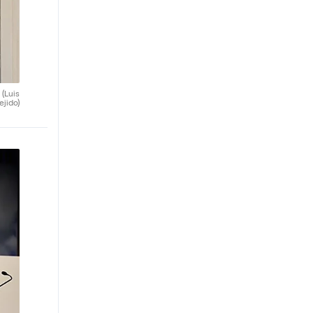
.
(Luis
ejido)