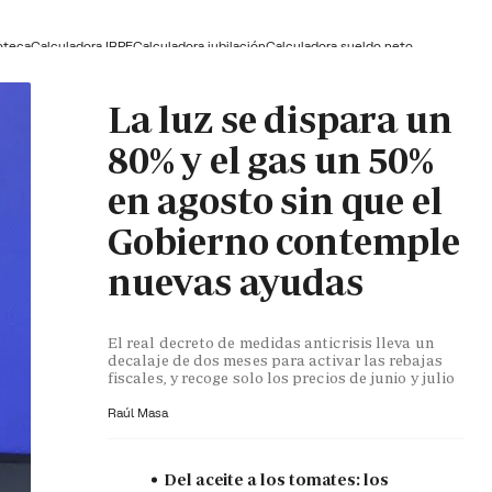
oteca
Calculadora IRPF
Calculadora jubilación
Calculadora sueldo neto
La luz se dispara un
80% y el gas un 50%
en agosto sin que el
Gobierno contemple
nuevas ayudas
El real decreto de medidas anticrisis lleva un
decalaje de dos meses para activar las rebajas
fiscales, y recoge solo los precios de junio y julio
Raúl Masa
Del aceite a los tomates: los