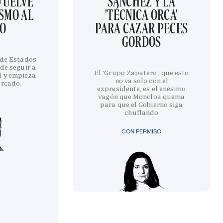
EVUELVE
SÁNCHEZ Y LA
SMO AL
'TÉCNICA ORCA'
GO
PARA CAZAR PECES
GORDOS
 de Estados
de seguir a
El 'Grupo Zapatero', que esto
l y empieza
no va solo con el
ercado.
expresidente, es el enésimo
vagón que Moncloa quema
para que el Gobierno siga
chuflando
CON PERMISO