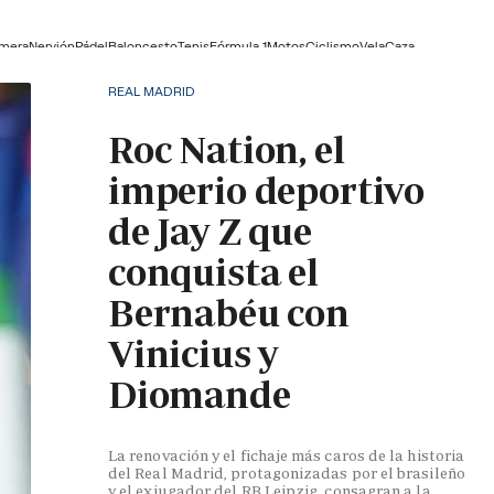
lmera
Nervión
Pádel
Baloncesto
Tenis
Fórmula 1
Motos
Ciclismo
Vela
Caza
REAL MADRID
Roc Nation, el
imperio deportivo
de Jay Z que
conquista el
Bernabéu con
Vinicius y
Diomande
La renovación y el fichaje más caros de la historia
del Real Madrid, protagonizadas por el brasileño
y el exjugador del RB Leipzig, consagran a la