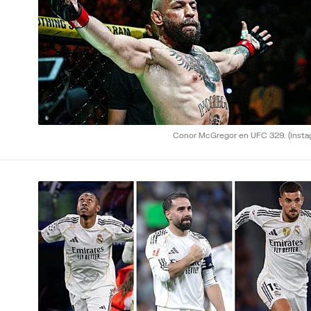
Conor McGregor en UFC 329.
(Inst