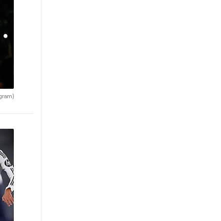
agram)