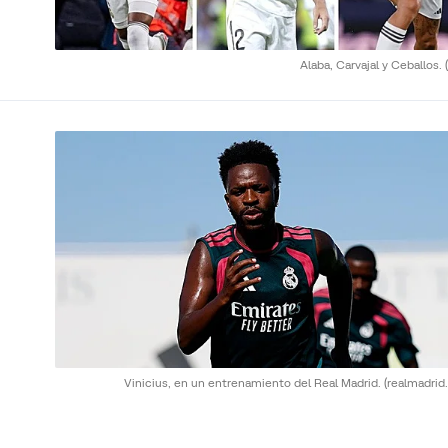
Alaba, Carvajal y Ceballos.
Vinicius, en un entrenamiento del Real Madrid.
(realmadrid