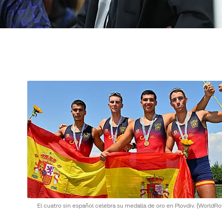
El cuatro sin español celebra su medalla de oro en Plovdiv.
(WorldRo