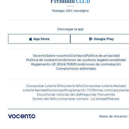
Ventajas ABC suscriptor
Descargar la app
App Store
Google Play
Vocento
Sobre nosotros
Contacto
Política de privacidad
Política de cookies
Condiciones de uso
Aviso legal
Accesibilidad
Reglamento UE 2024/1083
Condiciones de contratación
Compromisos editoriales
Comprobar Lotería Niño
Lotería Niño
Comprobar Lotería Navidad
Lotería Navidad
Horóscopo
Programación TV
Últimas noticias
Lotería
Escucha las noticias del día
Preguntas frecuentes
Sorteo del Niño comprobar número - La Verdad
Pódcast
Webs de Vocento