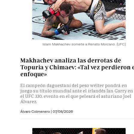
Islam Makhachev somete a Renato Moicano.
(UFC)
Makhachev analiza las derrotas de
Topuria y Chimaev: «Tal vez perdieron 
enfoque»
El campeón daguestaní del peso wélter pondrá en
juego su título mundial ante el irlandés Ian Garry en
el UFC 330, evento en el que peleará el asturiano Joel
Álvarez
Álvaro Colmenero
|
07/08/2026