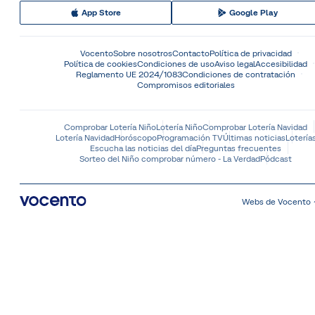
App Store
Google Play
Vocento
Sobre nosotros
Contacto
Política de privacidad
Política de cookies
Condiciones de uso
Aviso legal
Accesibilidad
Reglamento UE 2024/1083
Condiciones de contratación
Compromisos editoriales
Comprobar Lotería Niño
Lotería Niño
Comprobar Lotería Navidad
Lotería Navidad
Horóscopo
Programación TV
Últimas noticias
Lotería
Escucha las noticias del día
Preguntas frecuentes
Sorteo del Niño comprobar número - La Verdad
Pódcast
Webs de Vocento