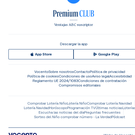
Ventajas ABC suscriptor
Descargar la app
App Store
Google Play
Vocento
Sobre nosotros
Contacto
Política de privacidad
Política de cookies
Condiciones de uso
Aviso legal
Accesibilidad
Reglamento UE 2024/1083
Condiciones de contratación
Compromisos editoriales
Comprobar Lotería Niño
Lotería Niño
Comprobar Lotería Navidad
Lotería Navidad
Horóscopo
Programación TV
Últimas noticias
Lotería
Escucha las noticias del día
Preguntas frecuentes
Sorteo del Niño comprobar número - La Verdad
Pódcast