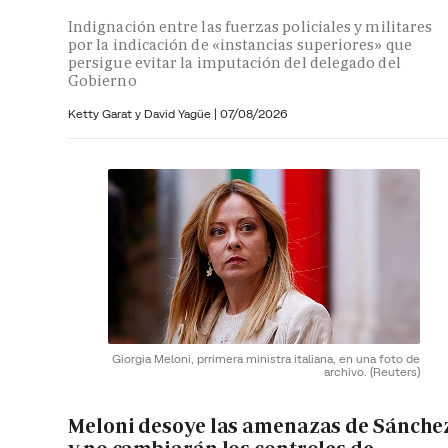
Indignación entre las fuerzas policiales y militares
por la indicación de «instancias superiores» que
persigue evitar la imputación del delegado del
Gobierno
Ketty Garat y
David Yagüe
|
07/08/2026
Giorgia Meloni, prrimera ministra italiana, en una foto de
archivo.
(Reuters)
Meloni desoye las amenazas de Sánche