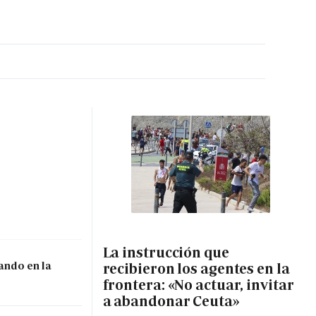
MA HORA
La instrucción que
ando en la
recibieron los agentes en la
frontera: «No actuar, invitar
a abandonar Ceuta»