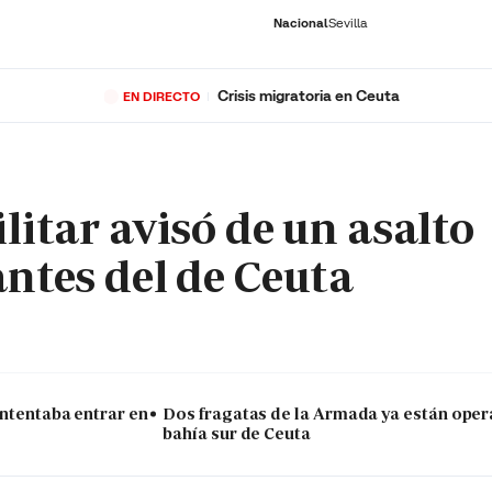
Nacional
Sevilla
Crisis migratoria en Ceuta
EN DIRECTO
RNACIONAL
ECONOMÍA
DEPORTES
SOCIEDAD
CULTURA
GENTE
PLAY
HISTORIA
ÚLTI
litar avisó de un asalto
antes del de Ceuta
intentaba entrar en
Dos fragatas de la Armada ya están oper
bahía sur de Ceuta