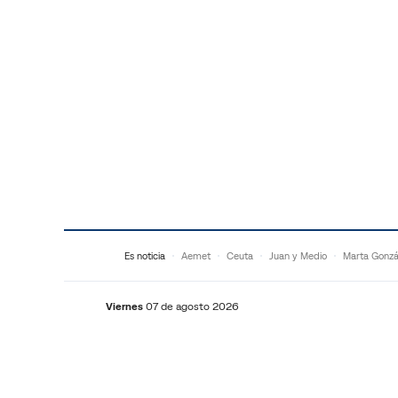
Saltar al contenido
Es noticia
Aemet
Ceuta
Juan y Medio
Marta Gonzá
Viernes
07 de agosto 2026