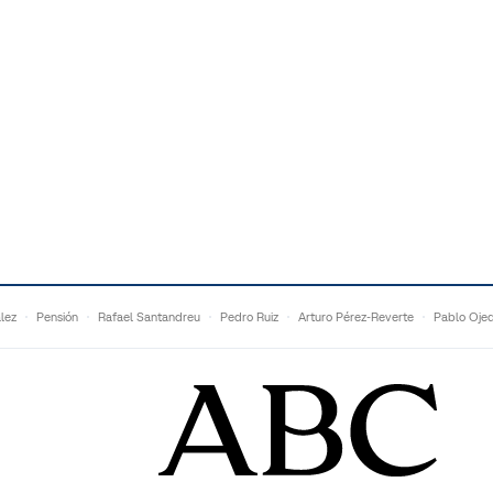
lez
Pensión
Rafael Santandreu
Pedro Ruiz
Arturo Pérez-Reverte
Pablo Oje