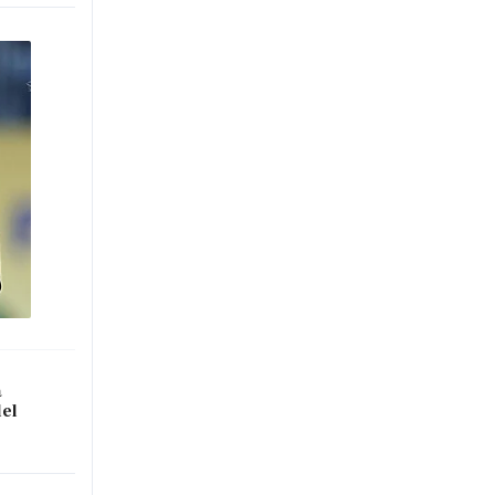
a
del