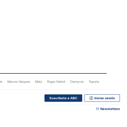
da
Marcos Vázquez
Malú
Roger Nebot
Dannyvel
Topuria
Suscribete a ABC
Iniciar sesión
Newsletters