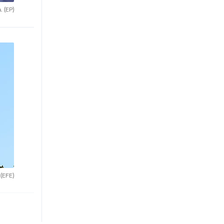
a.
(EP)
.
(EFE)