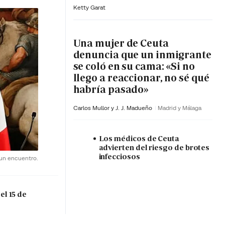
Ketty Garat
Una mujer de Ceuta
denuncia que un inmigrante
se coló en su cama: «Si no
llego a reaccionar, no sé qué
habría pasado»
Carlos Mullor y J. J. Madueño
Madrid y Málaga
Los médicos de Ceuta
advierten del riesgo de brotes
infecciosos
 un encuentro.
el 15 de