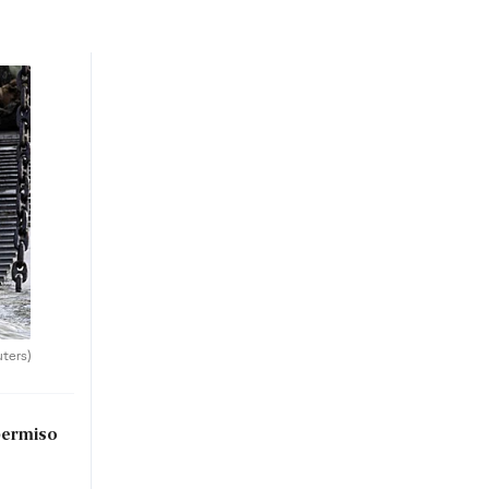
uters)
permiso