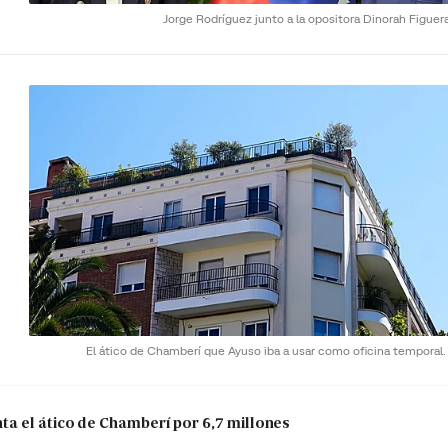
Jorge Rodríguez junto a la opositora Dinorah Figuer
El ático de Chamberí que Ayuso iba a usar como oficina temporal
a el ático de Chamberí por 6,7 millones