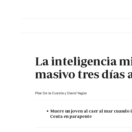
PORTADA
OPINIÓN
ESPAÑA
MADRID
INTE
La inteligencia mi
masivo tres días 
Pilar De la Cuesta y
David Yagüe
Muere un joven al caer al mar cuando 
Ceuta en parapente