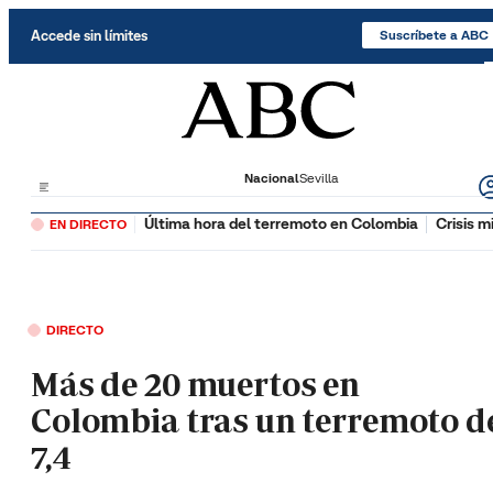
Saltar al contenido
Accede sin límites
Suscríbete a ABC
Nacional
Sevilla
Última hora del terremoto en Colombia
Crisis m
EN DIRECTO
DIRECTO
Más de 20 muertos en
Colombia tras un terremoto d
7,4