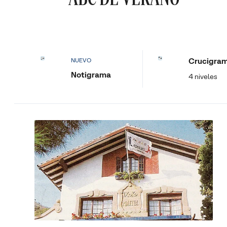
Crucigra
NUEVO
Notigrama
4 niveles