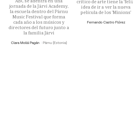
ABC se adentra en una
crítico de arte tiene la 'feli
jornada de la Järvi Academy,
idea de ir a ver la nueva
la escuela dentro del Pärnu
película de los 'Minions'
Music Festival que forma
cada año a los músicos y
Fernando Castro Flórez
directores del futuro junto a
la familia Järvi
Clara Mollá Pagán
Pärnu (Estonia)