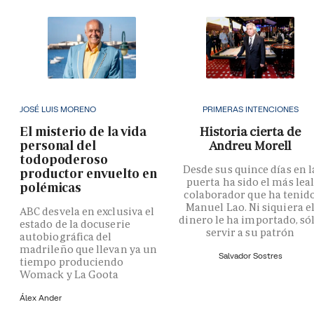
JOSÉ LUIS MORENO
PRIMERAS INTENCIONES
El misterio de la vida
Historia cierta de
personal del
Andreu Morell
todopoderoso
Desde sus quince días en l
productor envuelto en
puerta ha sido el más lea
polémicas
colaborador que ha tenid
Manuel Lao. Ni siquiera e
ABC desvela en exclusiva el
dinero le ha importado, só
estado de la docuserie
servir a su patrón
autobiográfica del
madrileño que llevan ya un
Salvador Sostres
tiempo produciendo
Womack y La Goota
Álex Ander