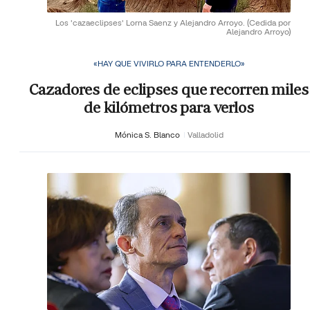
Los 'cazaeclipses' Lorna Saenz y Alejandro Arroyo.
(Cedida por
Alejandro Arroyo)
«HAY QUE VIVIRLO PARA ENTENDERLO»
Cazadores de eclipses que recorren miles
de kilómetros para verlos
Mónica S. Blanco
Valladolid