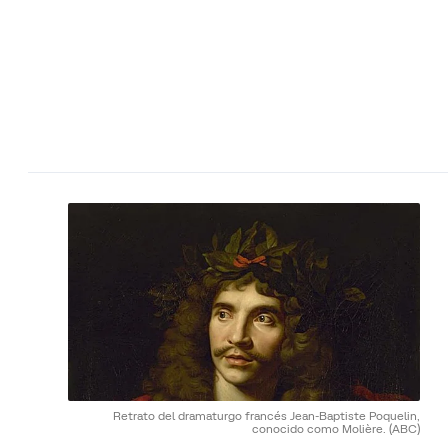
Retrato del dramaturgo francés Jean-Baptiste Poquelin,
conocido como Molière.
(ABC)