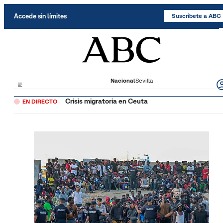
Saltar al contenido
Accede sin límites
Suscríbete a ABC
Nacional
Sevilla
Crisis migratoria en Ceuta
EN DIRECTO