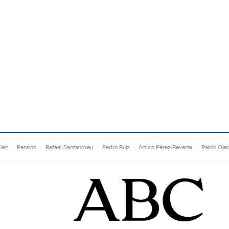
lez
Pensión
Rafael Santandreu
Pedro Ruiz
Arturo Pérez-Reverte
Pablo Oje