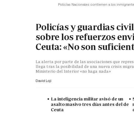
Policías Nacionales contienen a los inmigrant
Policías y guardias civi
sobre los refuerzos env
Ceuta: «No son suficien
La alerta por parte de las asociaciones que repr
llega tras la posibilidad de una nueva crisis migra
Ministerio del Interior «no haga nada»
David Loji
La inteligencia militar avisó de un
asalto masivo tres días antes del de
Ceuta