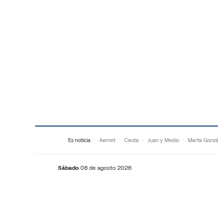
Saltar al contenido
Es noticia
Aemet
Ceuta
Juan y Medio
Marta Gonzá
Sábado
08 de agosto 2026