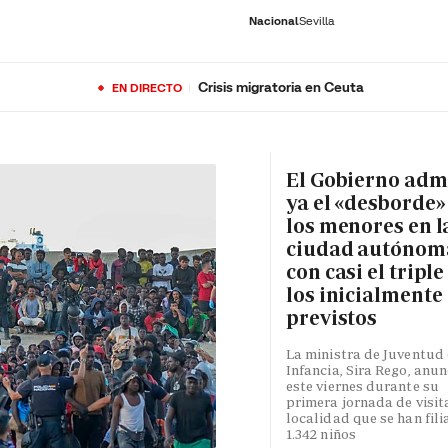
Nacional
Sevilla
Crisis migratoria en Ceuta
EN DIRECTO
RNACIONAL
ECONOMÍA
DEPORTES
SOCIEDAD
CULTURA
GENTE
PLAY
HISTORIA
ÚLTI
El Gobierno adm
ya el «desborde»
los menores en l
ciudad autónom
con casi el triple
los inicialmente
previstos
La ministra de Juventud 
Infancia, Sira Rego, anun
este viernes durante su
primera jornada de visita
localidad que se han fili
1.342 niños