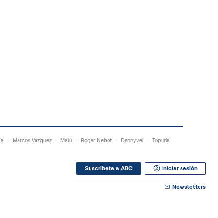
da
Marcos Vázquez
Malú
Roger Nebot
Dannyvel
Topuria
Suscribete a ABC
Iniciar sesión
Newsletters