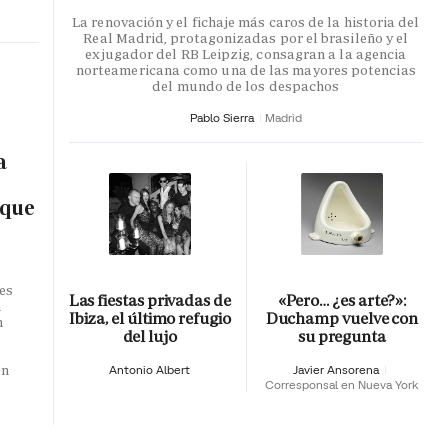
La renovación y el fichaje más caros de la historia del
Real Madrid, protagonizadas por el brasileño y el
exjugador del RB Leipzig, consagran a la agencia
norteamericana como una de las mayores potencias
del mundo de los despachos
Pablo Sierra
Madrid
a
 que
es
Las fiestas privadas de
«Pero… ¿es arte?»:
n
Ibiza, el último refugio
Duchamp vuelve con
n
del lujo
su pregunta
o
en
Antonio Albert
Javier Ansorena
Corresponsal en Nueva York