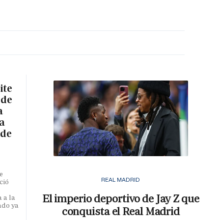
MA HORA
ite
 de
a
a
 de
e
REAL MADRID
ció
El imperio deportivo de Jay Z que
 a la
ado ya
conquista el Real Madrid