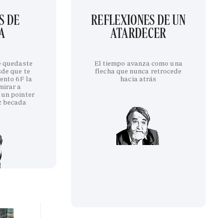
S DE
REFLEXIONES DE UN
A
ATARDECER
te quedaste
El tiempo avanza como una
sde que te
flecha que nunca retrocede
iento 6F la
hacia atrás
mirar a
 un pointer
z becada