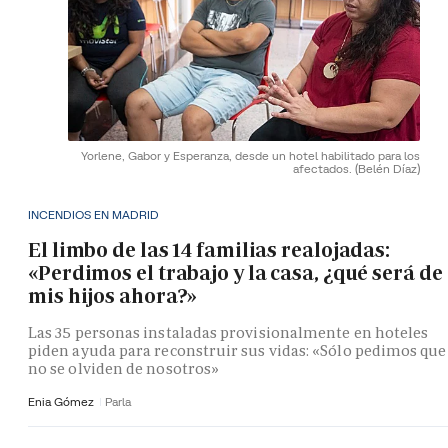
Yorlene, Gabor y Esperanza, desde un hotel habilitado para los
afectados.
(Belén Díaz)
INCENDIOS EN MADRID
El limbo de las 14 familias realojadas:
«Perdimos el trabajo y la casa, ¿qué será de
mis hijos ahora?»
Las 35 personas instaladas provisionalmente en hoteles
piden ayuda para reconstruir sus vidas: «Sólo pedimos que
no se olviden de nosotros»
Enia Gómez
Parla