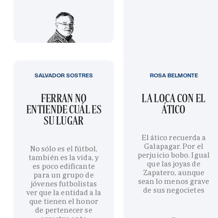
SALVADOR SOSTRES
ROSA BELMONTE
FERRAN NO
LA LOCA CON EL
ENTIENDE CUÁL ES
ÁTICO
SU LUGAR
El ático recuerda a
Galapagar. Por el
No sólo es el fútbol,
perjuicio bobo. Igual
también es la vida, y
que las joyas de
es poco edificante
Zapatero, aunque
para un grupo de
sean lo menos grave
jóvenes futbolistas
de sus negocietes
ver que la entidad a la
que tienen el honor
de pertenecer se