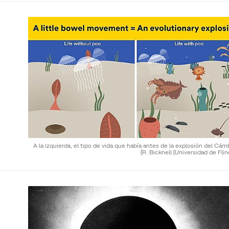
A la izquierda, el tipo de vida que había antes de la explosión del Cám
(R. Bicknell (Universidad de Flin