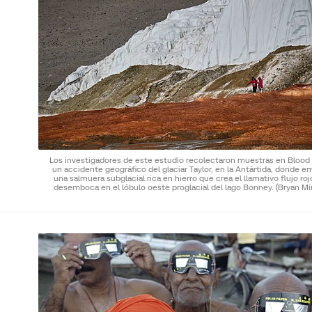
Los investigadores de este estudio recolectaron muestras en Blood F
un accidente geográfico del glaciar Taylor, en la Antártida, donde 
una salmuera subglacial rica en hierro que crea el llamativo flujo ro
desemboca en el lóbulo oeste proglacial del lago Bonney.
(Bryan Mi