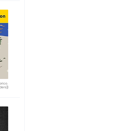
brico.
ders))