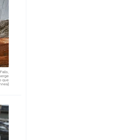
alls,
emerge
jo que
nnea)