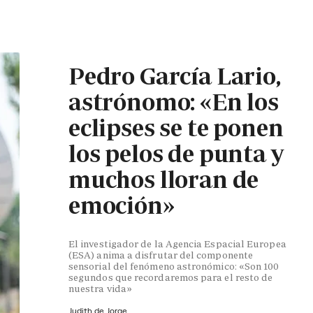
Pedro García Lario,
astrónomo: «En los
eclipses se te ponen
los pelos de punta y
muchos lloran de
emoción»
El investigador de la Agencia Espacial Europea
(ESA) anima a disfrutar del componente
sensorial del fenómeno astronómico: «Son 100
segundos que recordaremos para el resto de
nuestra vida»
Judith de Jorge