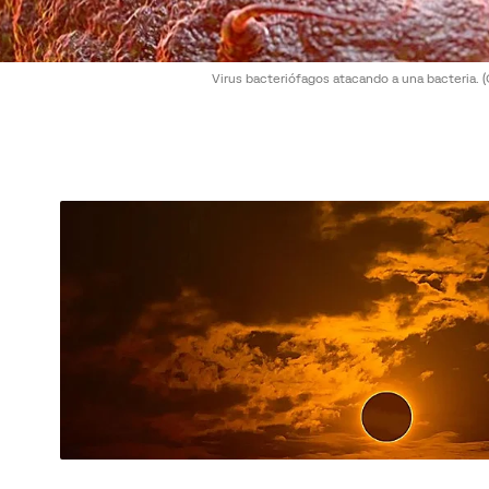
Virus bacteriófagos atacando a una bacteria.
(