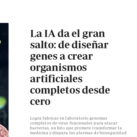
La IA da el gran
salto: de diseñar
genes a crear
organismos
artificiales
completos desde
cero
Logra fabricar en laboratorio genomas
completos de virus funcionales para atacar
bacterias, un hito que promete transformar la
medicina y dispara las alarmas de bioseguridad