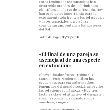
Estos fenómenos astronómicos han
favorecido grandes descubrimientos
científicos a lo largo de la Historia. Hoy
han perdido su importancia para la
experimentación frente a los telescopios
y naves espaciales, pero aún se
consideran una ventana a los misterios
del Sol
Judith de Jorge
|
05/08/2026
«El final de una pareja se
asemeja al de una especie
en extinción»
El investigador francés (cómo no)
Laurent Pujo-Menjouet utiliza las
ecuaciones para entender muchos
fenómenos del mundo social, entre ellos
las relaciones románticas. «Hay tres
factores clave: el atractivo, el desgaste y
cómo respondemos cuando somos
amados», asegura
Judith de Jorge
|
04/08/2026