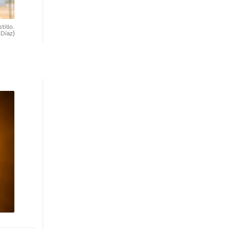
tillo.
 Díaz)