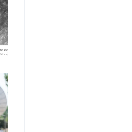
uto de
orea)