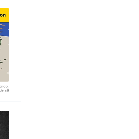
brico.
ders))