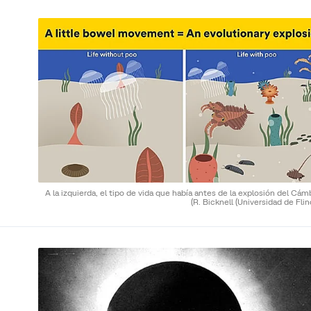
A la izquierda, el tipo de vida que había antes de la explosión del Cám
(R. Bicknell (Universidad de Flin