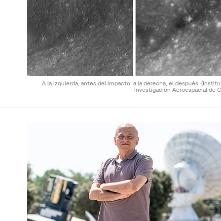
A la izquierda, antes del impacto; a la derecha, el después.
(Instit
Investigación Aeroespacial de C