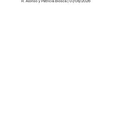
R. Alonso y
Patricia Biosca
|
07/08/2026