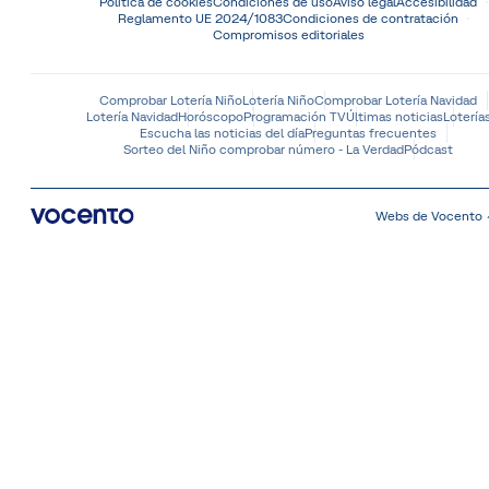
Política de cookies
Condiciones de uso
Aviso legal
Accesibilidad
Reglamento UE 2024/1083
Condiciones de contratación
Compromisos editoriales
Comprobar Lotería Niño
Lotería Niño
Comprobar Lotería Navidad
Lotería Navidad
Horóscopo
Programación TV
Últimas noticias
Lotería
Escucha las noticias del día
Preguntas frecuentes
Sorteo del Niño comprobar número - La Verdad
Pódcast
Webs de Vocento