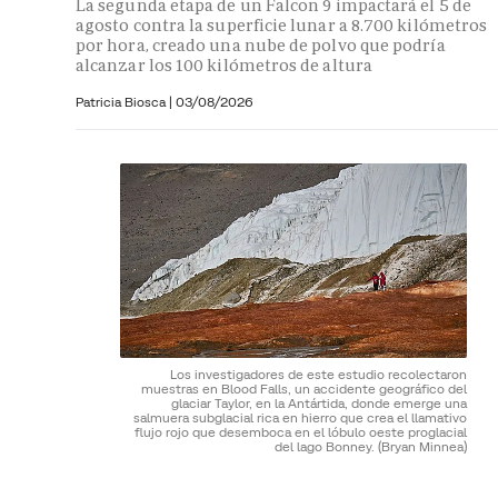
La segunda etapa de un Falcon 9 impactará el 5 de
agosto contra la superficie lunar a 8.700 kilómetros
por hora, creado una nube de polvo que podría
alcanzar los 100 kilómetros de altura
Patricia Biosca
|
03/08/2026
Los investigadores de este estudio recolectaron
muestras en Blood Falls, un accidente geográfico del
glaciar Taylor, en la Antártida, donde emerge una
salmuera subglacial rica en hierro que crea el llamativo
flujo rojo que desemboca en el lóbulo oeste proglacial
del lago Bonney.
(Bryan Minnea)