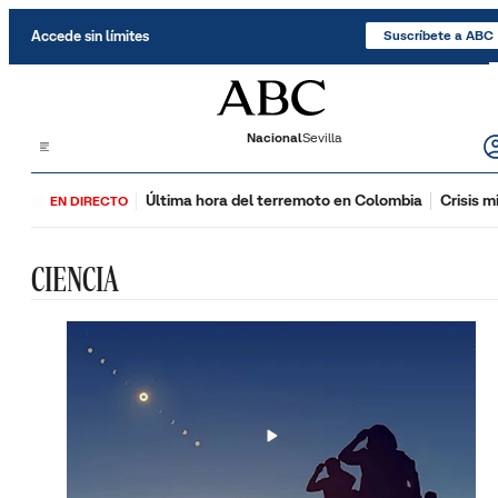
Saltar al contenido
Accede sin límites
Suscríbete a ABC
Nacional
Sevilla
Última hora del terremoto en Colombia
Crisis m
EN DIRECTO
CIENCIA